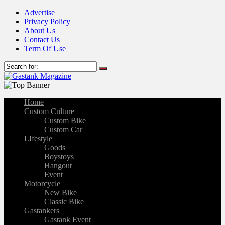
Advertise
Privacy Policy
About Us
Contact Us
Term Of Use
Home
Custom Culture
Custom Bike
Custom Car
LIfestyle
Goods
Boystoys
Hangout
Event
Motorcycle
New Bike
Classic Bike
Gastankers
Gastank Event