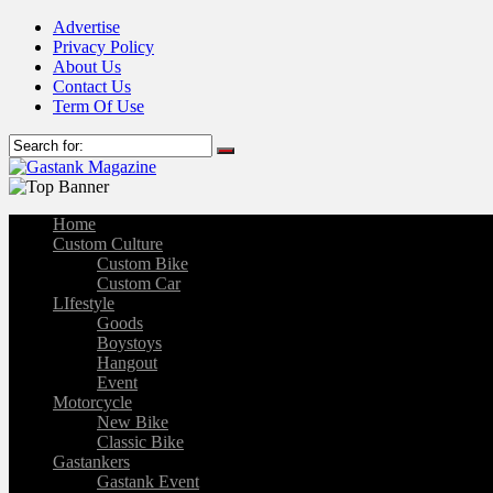
Advertise
Privacy Policy
About Us
Contact Us
Term Of Use
Home
Custom Culture
Custom Bike
Custom Car
LIfestyle
Goods
Boystoys
Hangout
Event
Motorcycle
New Bike
Classic Bike
Gastankers
Gastank Event