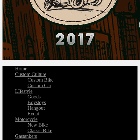
Home
Custom Culture
Custom Bike
Custom Car
LIfestyle
Goods
Boystoys
Hangout
Event
Motorcycle
New Bike
Classic Bike
Gastankers