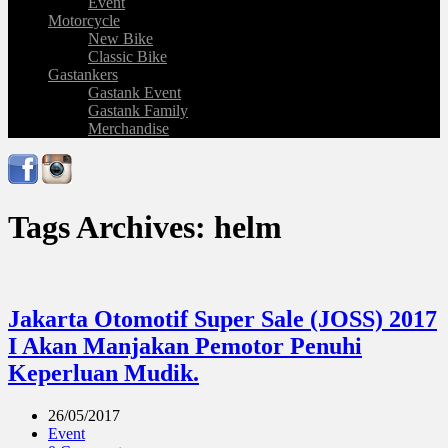
Event
Motorcycle
New Bike
Classic Bike
Gastankers
Gastank Event
Gastank Family
Merchandise
Tags Archives: helm
Jakarta Otomotif Super Sale (JOSS) 2017
I Akan Manjakan Pemotor Penuhi
Keperluan Mudik.
26/05/2017
Event