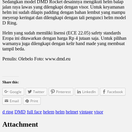
Sedangkan model DMD Rocket desainnya mengikuti helm balap
jalan raya lawas yang dilengkapi dengan visor. Untuk keyamanan
helm ini sudah dilapis padding dengan bahan lembut yang mampu
meyerap keringat dan dilengkapi dengan tali pengunci helm model
D Ring.
Helm yang sudah memiliki lisensi (ECE 22.05) safety standards
Eropa ini ditawarkan dengan harga Rp 4 jutaan saja. Untuk pilihan
warnanya juga dilengkapi dengan kelir hand made yang membuat
tampil beda.
Penulis: Olebelo Foto: www.dmd.eu
Share this:
Google
Twitter
Pinterest
LinkedIn
Facebook
Email
Print
d ring
DMD
full face
helem
helm
helmet
vintage
visor
Attachment