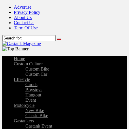
Advertise
Privacy Policy
About Us
Contact Us
Term Of Use
Home
Custom Culture
Custom Bike
Custom Car
LIfestyle
Goods
Boystoys
Hangout
Event
Motorcycle
New Bike
Classic Bike
Gastankers
Gastank Event