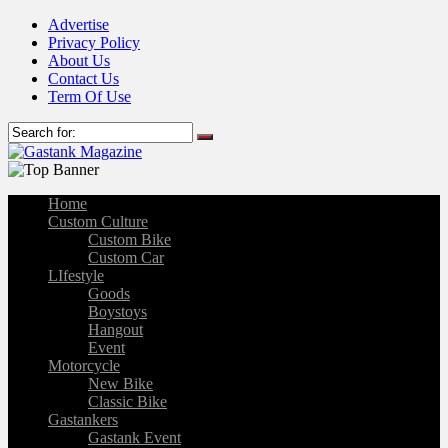
Advertise
Privacy Policy
About Us
Contact Us
Term Of Use
Home
Custom Culture
Custom Bike
Custom Car
LIfestyle
Goods
Boystoys
Hangout
Event
Motorcycle
New Bike
Classic Bike
Gastankers
Gastank Event