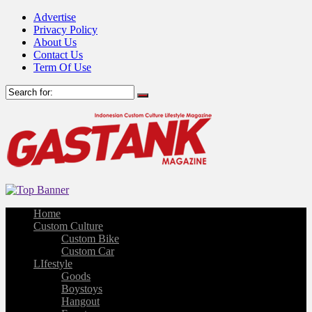
Advertise
Privacy Policy
About Us
Contact Us
Term Of Use
Home
Custom Culture
Custom Bike
Custom Car
LIfestyle
Goods
Boystoys
Hangout