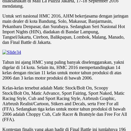
dilaksanakan di Mall La Piazza Jakarta, 17-18 September 2016
mendatang.
Untuk seri nasional HMC 2016, AHM bekerjasama dengan jaringan
main dealer di kota Bandung, Solo, Makassar, Banjarmasin,
Pekanbaru Denpasar, dan Surabaya. Sedangkan Seri Nasional Hot
Import Nights (HIN), diadakan di Bandar Lampung,
Tangsel/Jakarta, Cirebon, Balikpapan, Lombok, Malang, Manado,
dan Final Battle di Jakarta.
Tahun ini ajang HMC yang paling banyak diselenggarakan, yakni
digelar di 14 kota. Selain itu, HMC 2016 mempertandingkan 14
kelas dengan rincian 11 kelas untuk motor tahun produksi di atas
2006 dan 3 kelas motor produksi di bawah 2006.
Kelas-kelas tersebut adalah Matic Stock/Bolt On, Scoopy
Stock/Bolt On, Matic Advance, Sport Fairing, Sport Naked, Matic
Racing Style, Cub and Sport Racing Style, Airbrush Graphic,
Airbrush Realist/Cartoon, Stikers and Decals, serta Free For all
(FFA). Sedangkan tiga kelas untuk motor tahun produksi di bawah
2006 adalah Choppy Cub, Cafe Racer & Bratstyle dan Free For All
(FFA).
Kontestan finalis yang akan hadir di Final Battle ini jumlahnya 196