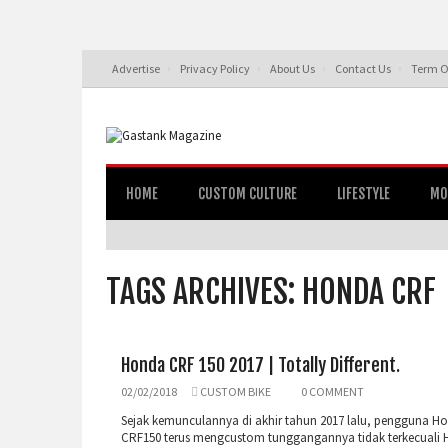
Advertise
Privacy Policy
About Us
Contact Us
Term O
HOME
CUSTOM CULTURE
LIFESTYLE
MO
TAGS ARCHIVES: HONDA CRF
Honda CRF 150 2017 | Totally Different.
02/02/2018
CUSTOM BIKE
0 COMMENT
Sejak kemunculannya di akhir tahun 2017 lalu, pengguna H
CRF150 terus mengcustom tunggangannya tidak terkecuali