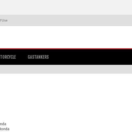
f Use
TORCYCLE
GASTANKERS
onda
 Honda