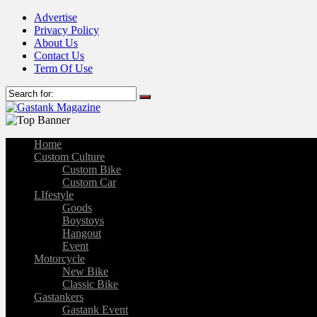
Advertise
Privacy Policy
About Us
Contact Us
Term Of Use
Home
Custom Culture
Custom Bike
Custom Car
LIfestyle
Goods
Boystoys
Hangout
Event
Motorcycle
New Bike
Classic Bike
Gastankers
Gastank Event