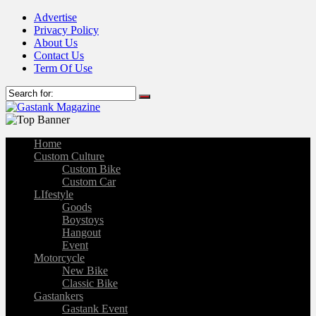
Advertise
Privacy Policy
About Us
Contact Us
Term Of Use
Home
Custom Culture
Custom Bike
Custom Car
LIfestyle
Goods
Boystoys
Hangout
Event
Motorcycle
New Bike
Classic Bike
Gastankers
Gastank Event