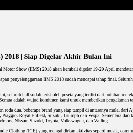
 2018 | Siap Digelar Akhir Bulan Ini
nal Motor Show (IIMS) 2018 akan kembali digelar 19-29 April mendata
an penyelenggaraan IIMS 2018 sudah mencapai tahap final. Seluruh hal
ni, seluruh hall sudah terisi oleh peseta yang terdiri dari puluhan me
n. Semua adalah wujud komitmen kami untuk memberikan pengalaman tak
n roda dua, beberapa brand yang siap tampil di antaranya mulai dari
aggio, Royal Enfield, Suzuki, Triumph dan Vespa. Sementara dari ke
tors, Nissan, Suzuki, Toyota, Volkswagen, dan Wuling.
ie Clothing (ICE) yang mengahdirkan aktivitas seperti musik, communit