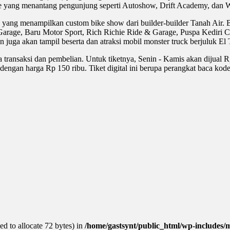
ence yang menantang pengunjung seperti Autoshow, Drift Academy, dan W
yang menampilkan custom bike show dari builder-builder Tanah Air. B
rage, Baru Motor Sport, Rich Richie Ride & Garage, Puspa Kediri C
 juga akan tampil beserta dan atraksi mobil monster truck berjuluk E
ansaksi dan pembelian. Untuk tiketnya, Senin - Kamis akan dijual Rp
ngan harga Rp 150 ribu. Tiket digital ini berupa perangkat baca kode
d to allocate 72 bytes) in
/home/gastsynt/public_html/wp-includes/