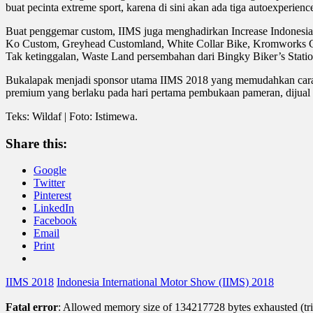
buat pecinta extreme sport, karena di sini akan ada tiga autoexperi
Buat penggemar custom, IIMS juga menghadirkan Increase Indonesia 
Ko Custom, Greyhead Customland, White Collar Bike, Kromworks Ga
Tak ketinggalan, Waste Land persembahan dari Bingky Biker’s Station
Bukalapak menjadi sponsor utama IIMS 2018 yang memudahkan cara tr
premium yang berlaku pada hari pertama pembukaan pameran, dijual de
Teks: Wildaf | Foto: Istimewa.
Share this:
Google
Twitter
Pinterest
LinkedIn
Facebook
Email
Print
IIMS 2018
Indonesia International Motor Show (IIMS) 2018
Fatal error
: Allowed memory size of 134217728 bytes exhausted (trie