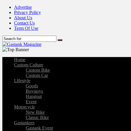
Advertise
Privacy Policy
About Us
Contact Us
Term Of Use
Home
Custom Culture
Custom Bike
Custom Car
LIfestyle
Goods
Boystoys
Hangout
Event
Motorcycle
New Bike
Classic Bike
Gastankers
Gastank Event