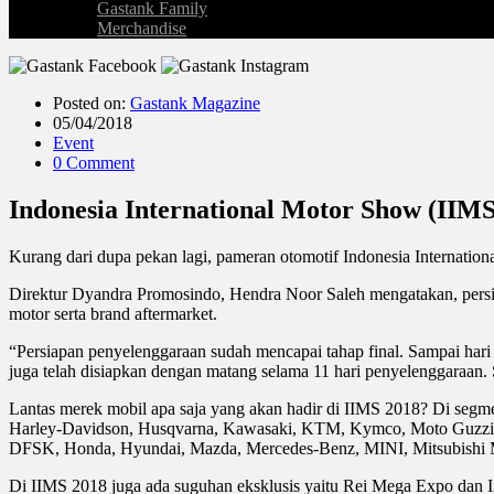
Gastank Family
Merchandise
Posted on:
Gastank Magazine
05/04/2018
Event
0 Comment
Indonesia International Motor Show (IIMS)
Kurang dari dupa pekan lagi, pameran otomotif Indonesia Internatio
Direktur Dyandra Promosindo, Hendra Noor Saleh mengatakan, persiap
motor serta brand aftermarket.
“Persiapan penyelenggaraan sudah mencapai tahap final. Sampai hari i
juga telah disiapkan dengan matang selama 11 hari penyelenggaraa
Lantas merek mobil apa saja yang akan hadir di IIMS 2018? Di segme
Harley-Davidson, Husqvarna, Kawasaki, KTM, Kymco, Moto Guzzi, Pi
DFSK, Honda, Hyundai, Mazda, Mercedes-Benz, MINI, Mitsubishi Mo
Di IIMS 2018 juga ada suguhan eksklusis yaitu Rei Mega Expo dan Ind