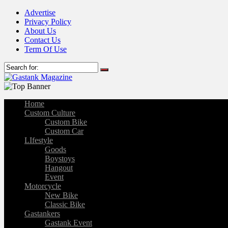
Advertise
Privacy Policy
About Us
Contact Us
Term Of Use
Home
Custom Culture
Custom Bike
Custom Car
LIfestyle
Goods
Boystoys
Hangout
Event
Motorcycle
New Bike
Classic Bike
Gastankers
Gastank Event