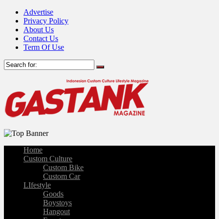
Advertise
Privacy Policy
About Us
Contact Us
Term Of Use
Home
Custom Culture
Custom Bike
Custom Car
LIfestyle
Goods
Boystoys
Hangout