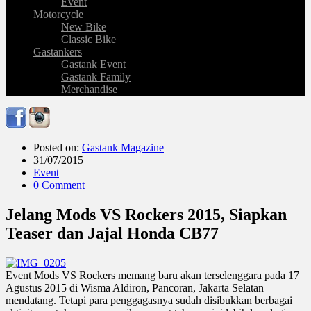
Event
Motorcycle
New Bike
Classic Bike
Gastankers
Gastank Event
Gastank Family
Merchandise
Posted on:
Gastank Magazine
31/07/2015
Event
0 Comment
Jelang Mods VS Rockers 2015, Siapkan
Teaser dan Jajal Honda CB77
Event Mods VS Rockers memang baru akan terselenggara pada 17
Agustus 2015 di Wisma Aldiron, Pancoran, Jakarta Selatan
mendatang. Tetapi para penggagasnya sudah disibukkan berbagai