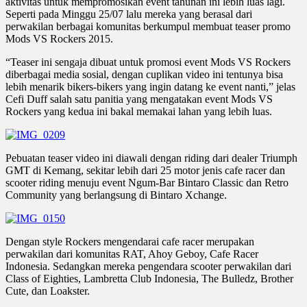
aktivitas untuk mempromosikan event tahunan ini lebih luas lagi.
Seperti pada Minggu 25/07 lalu mereka yang berasal dari
perwakilan berbagai komunitas berkumpul membuat teaser promo
Mods VS Rockers 2015.
“Teaser ini sengaja dibuat untuk promosi event Mods VS Rockers
diberbagai media sosial, dengan cuplikan video ini tentunya bisa
lebih menarik bikers-bikers yang ingin datang ke event nanti,” jelas
Cefi Duff salah satu panitia yang mengatakan event Mods VS
Rockers yang kedua ini bakal memakai lahan yang lebih luas.
Pebuatan teaser video ini diawali dengan riding dari dealer Triumph
GMT di Kemang, sekitar lebih dari 25 motor jenis cafe racer dan
scooter riding menuju event Ngum-Bar Bintaro Classic dan Retro
Community yang berlangsung di Bintaro Xchange.
Dengan style Rockers mengendarai cafe racer merupakan
perwakilan dari komunitas RAT, Ahoy Geboy, Cafe Racer
Indonesia. Sedangkan mereka pengendara scooter perwakilan dari
Class of Eighties, Lambretta Club Indonesia, The Bulledz, Brother
Cute, dan Loakster.