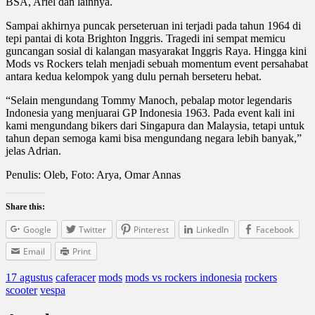
BSA, Ariel dan lainnya.
Sampai akhirnya puncak perseteruan ini terjadi pada tahun 1964 di
tepi pantai di kota Brighton Inggris. Tragedi ini sempat memicu
guncangan sosial di kalangan masyarakat Inggris Raya. Hingga kini
Mods vs Rockers telah menjadi sebuah momentum event persahabat
antara kedua kelompok yang dulu pernah berseteru hebat.
“Selain mengundang Tommy Manoch, pebalap motor legendaris
Indonesia yang menjuarai GP Indonesia 1963. Pada event kali ini
kami mengundang bikers dari Singapura dan Malaysia, tetapi untuk
tahun depan semoga kami bisa mengundang negara lebih banyak,”
jelas Adrian.
Penulis: Oleb, Foto: Arya, Omar Annas
Share this:
Google
Twitter
Pinterest
LinkedIn
Facebook
Email
Print
17 agustus
caferacer
mods
mods vs rockers indonesia
rockers
scooter
vespa