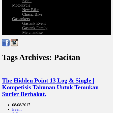
Event
Motorcycle
New Bike
Classic Bike
Gastankers
Gastank Event
Gastank Family
Merchandise
Tags Archives: Pacitan
The Hidden Point 13 Log & Single |
Kompetisis Tahunan Untuk Temukan
Surfer Berbakat.
08/08/2017
Event