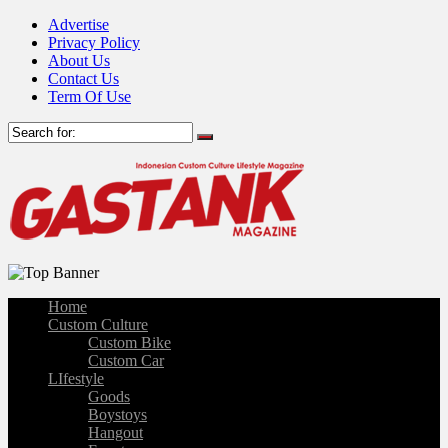
Advertise
Privacy Policy
About Us
Contact Us
Term Of Use
Home
Custom Culture
Custom Bike
Custom Car
LIfestyle
Goods
Boystoys
Hangout