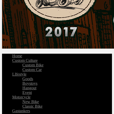
Home
Custom Culture
Custom Bike
Custom Car
LIfestyle
Goods
Boystoys
Hangout
Event
Motorcycle
New Bike
Classic Bike
Gastankers