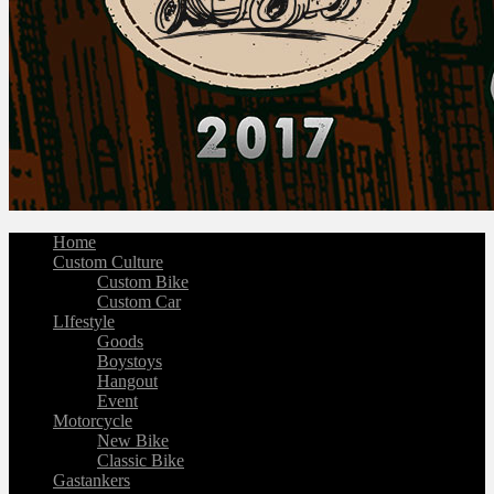
Home
Custom Culture
Custom Bike
Custom Car
LIfestyle
Goods
Boystoys
Hangout
Event
Motorcycle
New Bike
Classic Bike
Gastankers