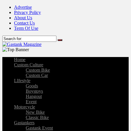
Advertise
Privacy Policy
About Us
Contact Us
Term Of Use
Home
Custom Culture
Custom Bike
Custom Car
LIfestyle
Goods
Boystoys
Hangout
Event
Motorcycle
New Bike
Classic Bike
Gastankers
Gastank Event