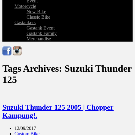
Event
Motorcycle
New Bike
Classic Bike
Gastankers
Gastank Event
Gastank Family
Merchandise
Tags Archives: Suzuki Thunder
125
Suzuki Thunder 125 2005 | Chopper
Kampung!.
12/09/2017
Custom Bike