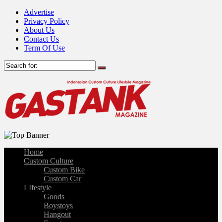
Advertise
Privacy Policy
About Us
Contact Us
Term Of Use
Home
Custom Culture
Custom Bike
Custom Car
LIfestyle
Goods
Boystoys
Hangout