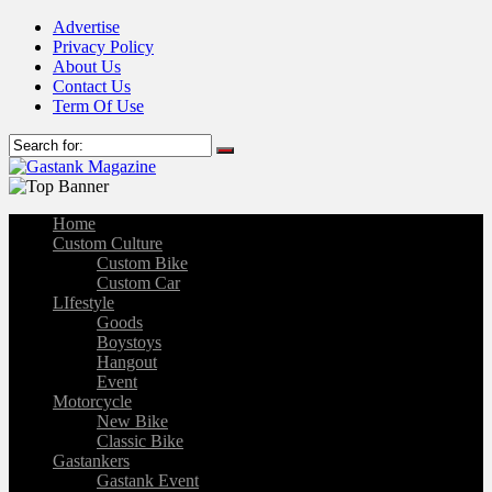
Advertise
Privacy Policy
About Us
Contact Us
Term Of Use
Home
Custom Culture
Custom Bike
Custom Car
LIfestyle
Goods
Boystoys
Hangout
Event
Motorcycle
New Bike
Classic Bike
Gastankers
Gastank Event