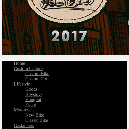
Home
Custom Culture
Custom Bike
Custom Car
LIfestyle
Goods
Boystoys
Hangout
Event
Motorcycle
New Bike
Classic Bike
Gastankers