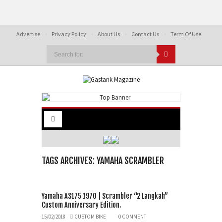
Advertise
Privacy Policy
About Us
Contact Us
Term Of Use
TAGS ARCHIVES: YAMAHA SCRAMBLER
Yamaha AS175 1970 | Scrambler “2 Langkah”
Custom Anniversary Edition.
15/02/2018
CUSTOM BIKE
0 COMMENT