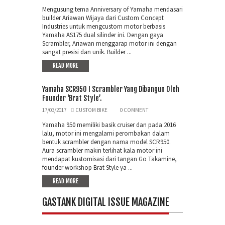
Mengusung tema Anniversary of Yamaha mendasari
builder Ariawan Wijaya dari Custom Concept
Industries untuk mengcustom motor berbasis
Yamaha AS175 dual silinder ini. Dengan gaya
Scrambler, Ariawan menggarap motor ini dengan
sangat presisi dan unik. Builder ...
READ MORE
Yamaha SCR950 I Scrambler Yang Dibangun Oleh
Founder ‘Brat Style’.
17/03/2017
CUSTOM BIKE
0 COMMENT
Yamaha 950 memiliki basik cruiser dan pada 2016
lalu, motor ini mengalami perombakan dalam
bentuk scrambler dengan nama model SCR950.
Aura scrambler makin terlihat kala motor ini
mendapat kustomisasi dari tangan Go Takamine,
founder workshop Brat Style ya ...
READ MORE
GASTANK DIGITAL ISSUE MAGAZINE