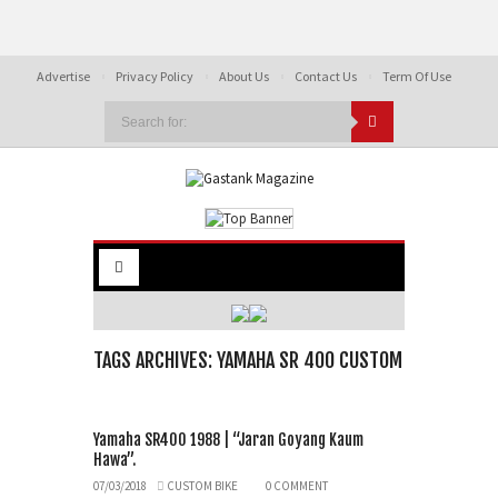
Advertise
Privacy Policy
About Us
Contact Us
Term Of Use
TAGS ARCHIVES: YAMAHA SR 400 CUSTOM
Yamaha SR400 1988 | “Jaran Goyang Kaum
Hawa”.
07/03/2018
CUSTOM BIKE
0 COMMENT