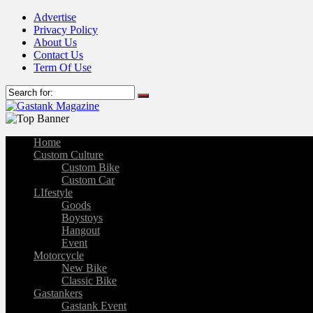
Advertise
Privacy Policy
About Us
Contact Us
Term Of Use
Home
Custom Culture
Custom Bike
Custom Car
LIfestyle
Goods
Boystoys
Hangout
Event
Motorcycle
New Bike
Classic Bike
Gastankers
Gastank Event