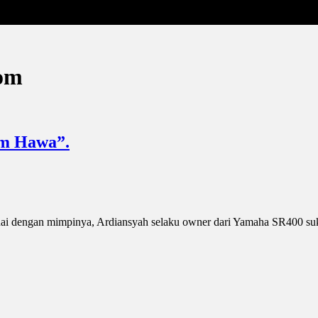
tom
um Hawa”.
suai dengan mimpinya, Ardiansyah selaku owner dari Yamaha SR400 su