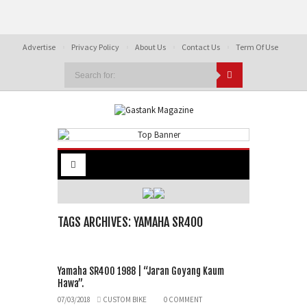
Advertise
Privacy Policy
About Us
Contact Us
Term Of Use
TAGS ARCHIVES: YAMAHA SR400
Yamaha SR400 1988 | “Jaran Goyang Kaum
Hawa”.
07/03/2018
CUSTOM BIKE
0 COMMENT