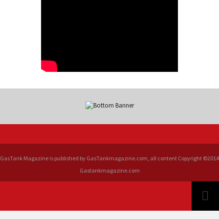
GasTank Magazine is published by GasTankmagazine.com, all content Copyright ©2014
Gastankmagazine.com