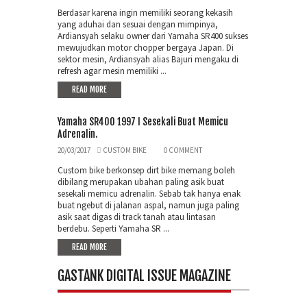
Berdasar karena ingin memiliki seorang kekasih
yang aduhai dan sesuai dengan mimpinya,
Ardiansyah selaku owner dari Yamaha SR400 sukses
mewujudkan motor chopper bergaya Japan. Di
sektor mesin, Ardiansyah alias Bajuri mengaku di
refresh agar mesin memiliki ...
READ MORE
Yamaha SR400 1997 I Sesekali Buat Memicu
Adrenalin.
20/03/2017
CUSTOM BIKE
0 COMMENT
Custom bike berkonsep dirt bike memang boleh
dibilang merupakan ubahan paling asik buat
sesekali memicu adrenalin. Sebab tak hanya enak
buat ngebut di jalanan aspal, namun juga paling
asik saat digas di track tanah atau lintasan
berdebu. Seperti Yamaha SR ...
READ MORE
GASTANK DIGITAL ISSUE MAGAZINE