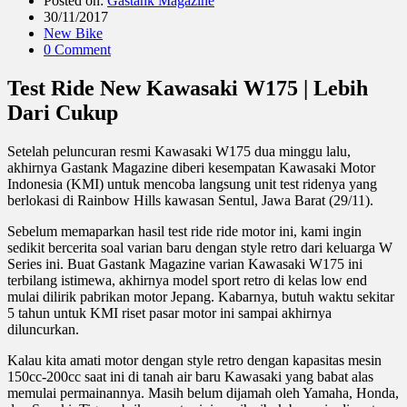
Posted on:
Gastank Magazine
30/11/2017
New Bike
0 Comment
Test Ride New Kawasaki W175 | Lebih
Dari Cukup
Setelah peluncuran resmi Kawasaki W175 dua minggu lalu,
akhirnya Gastank Magazine diberi kesempatan Kawasaki Motor
Indonesia (KMI) untuk mencoba langsung unit test ridenya yang
berlokasi di Rainbow Hills kawasan Sentul, Jawa Barat (29/11).
Sebelum memaparkan hasil test ride ride motor ini, kami ingin
sedikit bercerita soal varian baru dengan style retro dari keluarga W
Series ini. Buat Gastank Magazine varian Kawasaki W175 ini
terbilang istimewa, akhirnya model sport retro di kelas low end
mulai dilirik pabrikan motor Jepang. Kabarnya, butuh waktu sekitar
5 tahun untuk KMI riset pasar motor ini sampai akhirnya
diluncurkan.
Kalau kita amati motor dengan style retro dengan kapasitas mesin
150cc-200cc saat ini di tanah air baru Kawasaki yang babat alas
memulai permainannya. Masih belum dijamah oleh Yamaha, Honda,