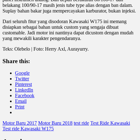
belakang 100/90-17 masih jenis tube type alias dengan ban dalam.
Suplay bahan bakar juga mempercayakan karburator, bukan injeksi.
Dari seluruh fitur yang disodoran Kawasaki W175 ini memang
disiapkan sebagai bahan untuk custom yang sengaja dibuat
customable. Jadi motor ini nantinya dapat dicustom dengan mudah
yang mewakili karakter pengendaranya.
Teks: Olebelo | Foto: Herry Axl, Aurayurry.
Share this:
Google
Twitter
Pinterest
LinkedIn
Facebook
Email
Print
Motor Baru 2017
Motor Baru 2018
test ride
Test Ride Kawasaki
Test ride Kawasaki W175