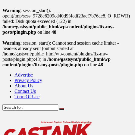
Warning
: session_start():
open(/tmp/sess_9728e6209cd40d9f4edf23acf7b76ae8, O_RDWR)
failed: Disk quota exceeded (122) in
/home/gastsynt/public_html/wp-content/plugins/fix-my-
posts/plugin.php
on line
48
Warning
: session_start(): Cannot send session cache limiter -
headers already sent (output started at
/home/gastsynt/public_html/wp-content/plugins/fix-my-
posts/plugin.php:48) in
/home/gastsynt/public_html/wp-
content/plugins/fix-my-posts/plugin.php
on line
48
Advertise
Privacy Policy
About Us
Contact Us
Term Of Use