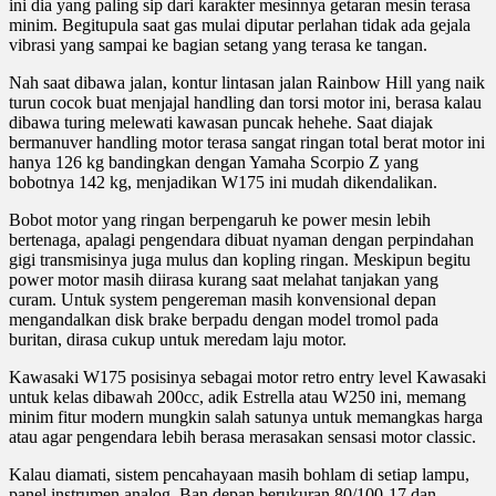
ini dia yang paling sip dari karakter mesinnya getaran mesin terasa
minim. Begitupula saat gas mulai diputar perlahan tidak ada gejala
vibrasi yang sampai ke bagian setang yang terasa ke tangan.
Nah saat dibawa jalan, kontur lintasan jalan Rainbow Hill yang naik
turun cocok buat menjajal handling dan torsi motor ini, berasa kalau
dibawa turing melewati kawasan puncak hehehe. Saat diajak
bermanuver handling motor terasa sangat ringan total berat motor ini
hanya 126 kg bandingkan dengan Yamaha Scorpio Z yang
bobotnya 142 kg, menjadikan W175 ini mudah dikendalikan.
Bobot motor yang ringan berpengaruh ke power mesin lebih
bertenaga, apalagi pengendara dibuat nyaman dengan perpindahan
gigi transmisinya juga mulus dan kopling ringan. Meskipun begitu
power motor masih diirasa kurang saat melahat tanjakan yang
curam. Untuk system pengereman masih konvensional depan
mengandalkan disk brake berpadu dengan model tromol pada
buritan, dirasa cukup untuk meredam laju motor.
Kawasaki W175 posisinya sebagai motor retro entry level Kawasaki
untuk kelas dibawah 200cc, adik Estrella atau W250 ini, memang
minim fitur modern mungkin salah satunya untuk memangkas harga
atau agar pengendara lebih berasa merasakan sensasi motor classic.
Kalau diamati, sistem pencahayaan masih bohlam di setiap lampu,
panel instrumen analog. Ban depan berukuran 80/100-17 dan