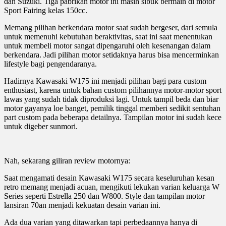
dan Suzuki. Tiga pabrikan motor ini masih sibuk bermain di motor
Sport Fairing kelas 150cc.
Memang pilihan berkendara motor saat sudah bergeser, dari semula
untuk memenuhi kebutuhan beraktivitas, saat ini saat menentukan
untuk membeli motor sangat dipengaruhi oleh kesenangan dalam
berkendara. Jadi pilihan motor setidaknya harus bisa mencerminkan
lifestyle bagi pengendaranya.
Hadirnya Kawasaki W175 ini menjadi pilihan bagi para custom
enthusiast, karena untuk bahan custom pilihannya motor-motor sport
lawas yang sudah tidak diproduksi lagi. Untuk tampil beda dan biar
motor gayanya loe banget, pemilik tinggal memberi sedikit sentuhan
part custom pada beberapa detailnya. Tampilan motor ini sudah kece
untuk digeber sunmori.
Nah, sekarang giliran review motornya:
Saat mengamati desain Kawasaki W175 secara keseluruhan kesan
retro memang menjadi acuan, mengikuti lekukan varian keluarga W
Series seperti Estrella 250 dan W800. Style dan tampilan motor
lansiran 70an menjadi kekuatan desain varian ini.
Ada dua varian yang ditawarkan tapi perbedaannya hanya di