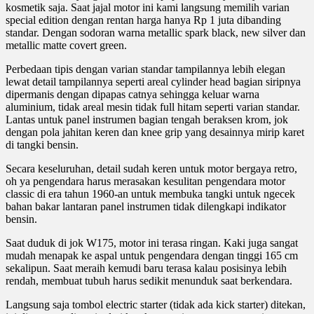
kosmetik saja. Saat jajal motor ini kami langsung memilih varian
special edition dengan rentan harga hanya Rp 1 juta dibanding
standar. Dengan sodoran warna metallic spark black, new silver dan
metallic matte covert green.
Perbedaan tipis dengan varian standar tampilannya lebih elegan
lewat detail tampilannya seperti areal cylinder head bagian siripnya
dipermanis dengan dipapas catnya sehingga keluar warna
aluminium, tidak areal mesin tidak full hitam seperti varian standar.
Lantas untuk panel instrumen bagian tengah beraksen krom, jok
dengan pola jahitan keren dan knee grip yang desainnya mirip karet
di tangki bensin.
Secara keseluruhan, detail sudah keren untuk motor bergaya retro,
oh ya pengendara harus merasakan kesulitan pengendara motor
classic di era tahun 1960-an untuk membuka tangki untuk ngecek
bahan bakar lantaran panel instrumen tidak dilengkapi indikator
bensin.
Saat duduk di jok W175, motor ini terasa ringan. Kaki juga sangat
mudah menapak ke aspal untuk pengendara dengan tinggi 165 cm
sekalipun. Saat meraih kemudi baru terasa kalau posisinya lebih
rendah, membuat tubuh harus sedikit menunduk saat berkendara.
Langsung saja tombol electric starter (tidak ada kick starter) ditekan,