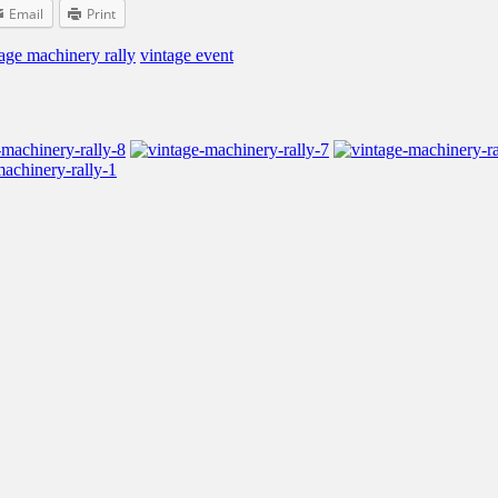
Email
Print
age machinery rally
vintage event