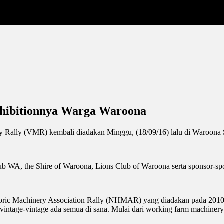
xhibitionnya Warga Waroona
ery Rally (VMR) kembali diadakan Minggu, (18/09/16) lalu di Waroon
ub WA, the Shire of Waroona, Lions Club of Waroona serta sponsor-sp
storic Machinery Association Rally (NHMAR) yang diadakan pada 2010 
ge-vintage ada semua di sana. Mulai dari working farm machinery sepe