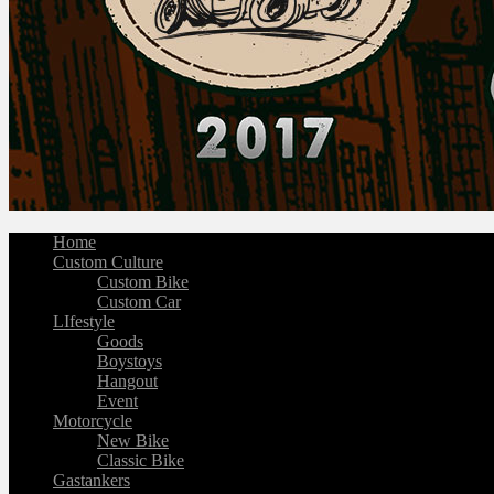
Home
Custom Culture
Custom Bike
Custom Car
LIfestyle
Goods
Boystoys
Hangout
Event
Motorcycle
New Bike
Classic Bike
Gastankers