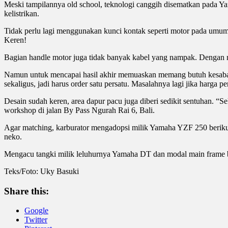
Meski tampilannya old school, teknologi canggih disematkan pada 
kelistrikan.
Tidak perlu lagi menggunakan kunci kontak seperti motor pada umumn
Keren!
Bagian handle motor juga tidak banyak kabel yang nampak. Dengan 
Namun untuk mencapai hasil akhir memuaskan memang butuh kesabaran,
sekaligus, jadi harus order satu persatu. Masalahnya lagi jika harga per
Desain sudah keren, area dapur pacu juga diberi sedikit sentuhan. “S
workshop di jalan By Pass Ngurah Rai 6, Bali.
Agar matching, karburator mengadopsi milik Yamaha YZF 250 berikut
neko.
Mengacu tangki milik leluhurnya Yamaha DT dan modal main frame baw
Teks/Foto: Uky Basuki
Share this:
Google
Twitter