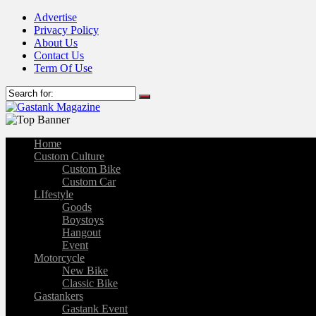
Advertise
Privacy Policy
About Us
Contact Us
Term Of Use
Home
Custom Culture
Custom Bike
Custom Car
LIfestyle
Goods
Boystoys
Hangout
Event
Motorcycle
New Bike
Classic Bike
Gastankers
Gastank Event