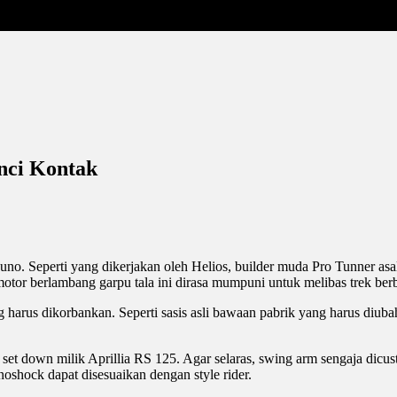
nci Kontak
kuno. Seperti yang dikerjakan oleh Helios, builder muda Pro Tunner as
otor berlambang garpu tala ini dirasa mumpuni untuk melibas trek ber
 harus dikorbankan. Seperti sasis asli bawaan pabrik yang harus diuba
 set down milik Aprillia RS 125. Agar selaras, swing arm sengaja dic
oshock dapat disesuaikan dengan style rider.