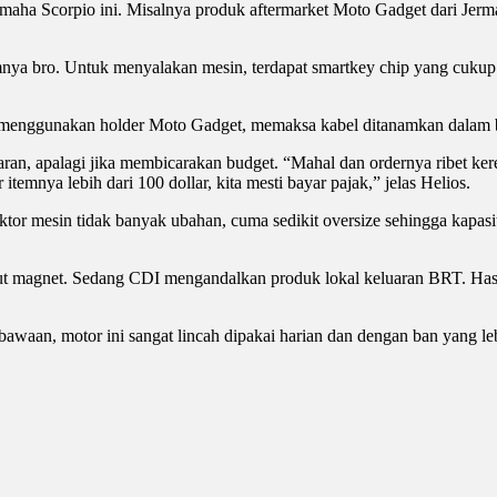
Yamaha Scorpio ini. Misalnya produk aftermarket Moto Gadget dari J
ya bro. Untuk menyalakan mesin, terdapat smartkey chip yang cukup d
menggunakan holder Moto Gadget, memaksa kabel ditanamkan dalam bod
 apalagi jika membicarakan budget. “Mahal dan ordernya ribet kerena 
 itemnya lebih dari 100 dollar, kita mesti bayar pajak,” jelas Helios.
ektor mesin tidak banyak ubahan, cuma sedikit oversize sehingga kapas
 magnet. Sedang CDI mengandalkan produk lokal keluaran BRT. Hasiln
aan, motor ini sangat lincah dipakai harian dan dengan ban yang leb