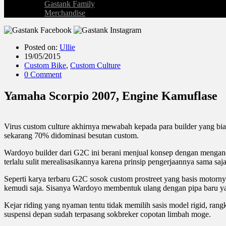
Gastank Family
Merchandise
Posted on:
Ullie
19/05/2015
Custom Bike
,
Custom Culture
0 Comment
Yamaha Scorpio 2007, Engine Kamuflase
Virus custom culture akhirnya mewabah kepada para builder yang b
sekarang 70% didominasi besutan custom.
Wardoyo builder dari G2C ini berani menjual konsep dengan menganda
terlalu sulit merealisasikannya karena prinsip pengerjaannya sama saj
Seperti karya terbaru G2C sosok custom prostreet yang basis motorny
kemudi saja. Sisanya Wardoyo membentuk ulang dengan pipa baru ya
Kejar riding yang nyaman tentu tidak memilih sasis model rigid, ra
suspensi depan sudah terpasang sokbreker copotan limbah moge.