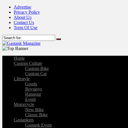
Advertise
Privacy Policy
About Us
Contact Us
Term Of Use
Home
Custom Culture
Custom Bike
Custom Car
LIfestyle
Goods
Boystoys
Hangout
Event
Motorcycle
New Bike
Classic Bike
Gastankers
Gastank Event