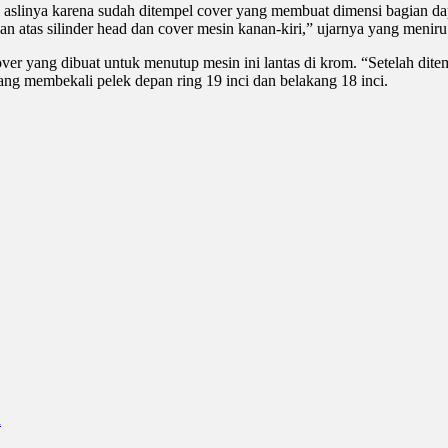
li aslinya karena sudah ditempel cover yang membuat dimensi bagian da
ian atas silinder head dan cover mesin kanan-kiri,” ujarnya yang meniru
cover yang dibuat untuk menutup mesin ini lantas di krom. “Setelah di
ang membekali pelek depan ring 19 inci dan belakang 18 inci.
a