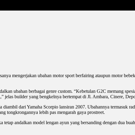
iasanya mengerjakan ubahan motor sport berfairing ataupun motor be
lkan ubahan berbagai genre custom. “Kebetulan G2C memang spesialis 
a,” jelas builder yang bengkelnya bertempat di Jl. Ambara, Cinere, Dep
a diambil dari Yamaha Scorpio lansiran 2007. Ubahannya termasuk radi
ng tongkrongannya lebih pas mengarah gaya prostreet.
ngka tetap andalkan model lengan ayun yang bersanding dengan dua bua