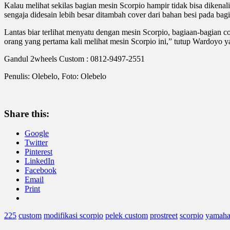
Kalau melihat sekilas bagian mesin Scorpio hampir tidak bisa dikena
sengaja didesain lebih besar ditambah cover dari bahan besi pada bag
Lantas biar terlihat menyatu dengan mesin Scorpio, bagiaan-bagian 
orang yang pertama kali melihat mesin Scorpio ini,” tutup Wardoyo y
Gandul 2wheels Custom : 0812-9497-2551
Penulis: Olebelo, Foto: Olebelo
Share this:
Google
Twitter
Pinterest
LinkedIn
Facebook
Email
Print
225
custom
modifikasi scorpio
pelek custom
prostreet
scorpio
yamah