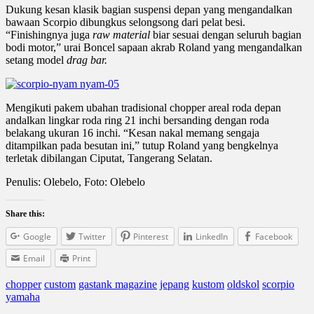
Dukung kesan klasik bagian suspensi depan yang mengandalkan
bawaan Scorpio dibungkus selongsong dari pelat besi.
“Finishingnya juga
raw material
biar sesuai dengan seluruh bagian
bodi motor,” urai Boncel sapaan akrab Roland yang mengandalkan
setang model
drag bar.
Mengikuti pakem ubahan tradisional chopper areal roda depan
andalkan lingkar roda ring 21 inchi bersanding dengan roda
belakang ukuran 16 inchi. “Kesan nakal memang sengaja
ditampilkan pada besutan ini,” tutup Roland yang bengkelnya
terletak dibilangan Ciputat, Tangerang Selatan.
Penulis: Olebelo, Foto: Olebelo
Share this:
Google
Twitter
Pinterest
LinkedIn
Facebook
Email
Print
chopper
custom
gastank magazine
jepang
kustom
oldskol
scorpio
yamaha