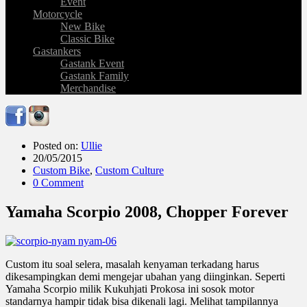
Event
Motorcycle
New Bike
Classic Bike
Gastankers
Gastank Event
Gastank Family
Merchandise
Posted on:
Ullie
20/05/2015
Custom Bike
,
Custom Culture
0 Comment
Yamaha Scorpio 2008, Chopper Forever
Custom itu soal selera, masalah kenyaman terkadang harus
dikesampingkan demi mengejar ubahan yang diinginkan. Seperti
Yamaha Scorpio milik Kukuhjati Prokosa ini sosok motor
standarnya hampir tidak bisa dikenali lagi. Melihat tampilannya