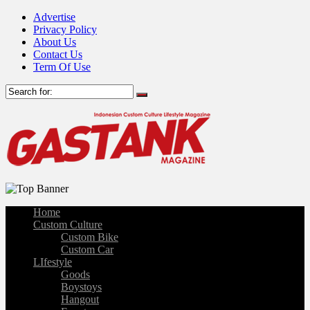
Advertise
Privacy Policy
About Us
Contact Us
Term Of Use
Home
Custom Culture
Custom Bike
Custom Car
LIfestyle
Goods
Boystoys
Hangout