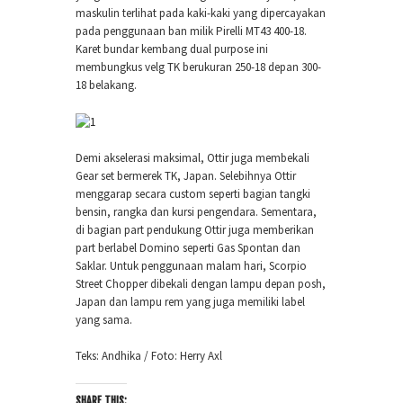
maskulin terlihat pada kaki-kaki yang dipercayakan
pada penggunaan ban milik Pirelli MT43 400-18.
Karet bundar kembang dual purpose ini
membungkus velg TK berukuran 250-18 depan 300-
18 belakang.
Demi akselerasi maksimal, Ottir juga membekali
Gear set bermerek TK, Japan. Selebihnya Ottir
menggarap secara custom seperti bagian tangki
bensin, rangka dan kursi pengendara. Sementara,
di bagian part pendukung Ottir juga memberikan
part berlabel Domino seperti Gas Spontan dan
Saklar. Untuk penggunaan malam hari, Scorpio
Street Chopper dibekali dengan lampu depan posh,
Japan dan lampu rem yang juga memiliki label
yang sama.
Teks: Andhika / Foto: Herry Axl
SHARE THIS: