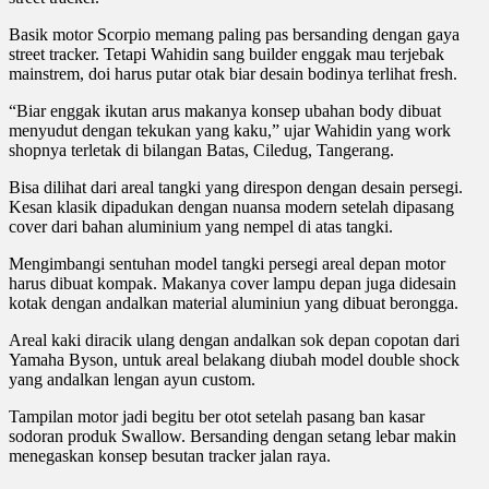
Basik motor Scorpio memang paling pas bersanding dengan gaya
street tracker. Tetapi Wahidin sang builder enggak mau terjebak
mainstrem, doi harus putar otak biar desain bodinya terlihat fresh.
“Biar enggak ikutan arus makanya konsep ubahan body dibuat
menyudut dengan tekukan yang kaku,” ujar Wahidin yang work
shopnya terletak di bilangan Batas, Ciledug, Tangerang.
Bisa dilihat dari areal tangki yang direspon dengan desain persegi.
Kesan klasik dipadukan dengan nuansa modern setelah dipasang
cover dari bahan aluminium yang nempel di atas tangki.
Mengimbangi sentuhan model tangki persegi areal depan motor
harus dibuat kompak. Makanya cover lampu depan juga didesain
kotak dengan andalkan material aluminiun yang dibuat berongga.
Areal kaki diracik ulang dengan andalkan sok depan copotan dari
Yamaha Byson, untuk areal belakang diubah model double shock
yang andalkan lengan ayun custom.
Tampilan motor jadi begitu ber otot setelah pasang ban kasar
sodoran produk Swallow. Bersanding dengan setang lebar makin
menegaskan konsep besutan tracker jalan raya.