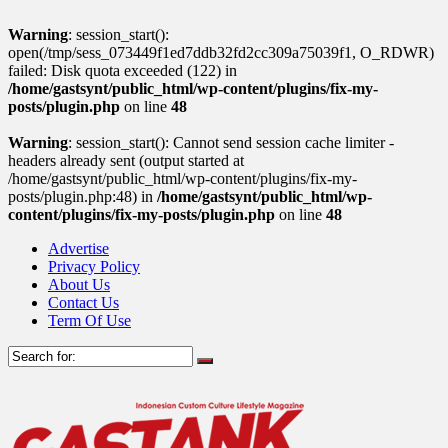
Warning
: session_start():
open(/tmp/sess_073449f1ed7ddb32fd2cc309a75039f1, O_RDWR)
failed: Disk quota exceeded (122) in
/home/gastsynt/public_html/wp-content/plugins/fix-my-
posts/plugin.php
on line
48
Warning
: session_start(): Cannot send session cache limiter -
headers already sent (output started at
/home/gastsynt/public_html/wp-content/plugins/fix-my-
posts/plugin.php:48) in
/home/gastsynt/public_html/wp-
content/plugins/fix-my-posts/plugin.php
on line
48
Advertise
Privacy Policy
About Us
Contact Us
Term Of Use