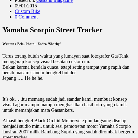
Posted on:
Gastank Magazine
09/01/2015
Custom Bike
0 Comment
Yamaha Scorpio Street Tracker
Written : Belo, Photo : Endro ‘Sharky’
Terus terang butuh waktu yang lumayan saat fotografer GasTank
menggarap konsep visual besutan custom ini.
Bukan karena kendala cuaca, tetapi setting tempat yang rapih dan
bersih macam standar bengkel builder
Jepang …. He he he.
It’s ok…..itu memang sudah jadi standar kami, membuat konsep
visual agar mampu mampu menghasilkan hasil foto yang ciamik
untuk memanjakan mata Gastankers.
Alhasil bengkel Black Orchid Motorcycle pun langsung disulap
menjadi studio mini, untuk sesi pemotretan motor Yamaha Scorpio
lansiran 2007 milik Bambang Suprio yang sudah dirombak bergenre
street tracker.