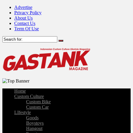
Advertise
Privacy Policy
About Us
Contact Us
Term Of Use
Home
Custom Culture
Custom Bike
Custom Car
LIfestyle
Goods
Boystoys
Hangout