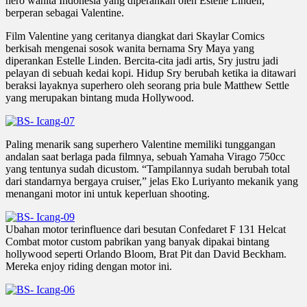
hero wanita Indonesia yang diperankan oleh Estelle Linden,
berperan sebagai Valentine.
Film Valentine yang ceritanya diangkat dari Skaylar Comics
berkisah mengenai sosok wanita bernama Sry Maya yang
diperankan Estelle Linden. Bercita-cita jadi artis, Sry justru jadi
pelayan di sebuah kedai kopi. Hidup Sry berubah ketika ia ditawari
beraksi layaknya superhero oleh seorang pria bule Matthew Settle
yang merupakan bintang muda Hollywood.
Paling menarik sang superhero Valentine memiliki tunggangan
andalan saat berlaga pada filmnya, sebuah Yamaha Virago 750cc
yang tentunya sudah dicustom. “Tampilannya sudah berubah total
dari standarnya bergaya cruiser,” jelas Eko Luriyanto mekanik yang
menangani motor ini untuk keperluan shooting.
Ubahan motor terinfluence dari besutan Confedaret F 131 Helcat
Combat motor custom pabrikan yang banyak dipakai bintang
hollywood seperti Orlando Bloom, Brat Pit dan David Beckham.
Mereka enjoy riding dengan motor ini.