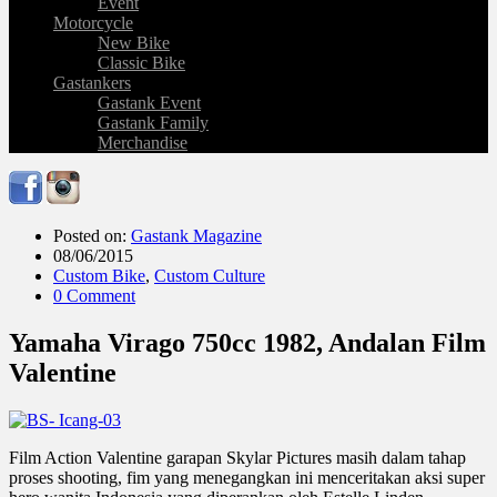
Event
Motorcycle
New Bike
Classic Bike
Gastankers
Gastank Event
Gastank Family
Merchandise
Posted on:
Gastank Magazine
08/06/2015
Custom Bike
,
Custom Culture
0 Comment
Yamaha Virago 750cc 1982, Andalan Film
Valentine
Film Action Valentine garapan Skylar Pictures masih dalam tahap
proses shooting, fim yang menegangkan ini menceritakan aksi super