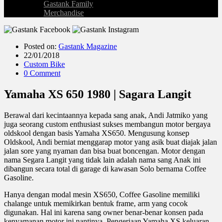
Gastank Family
Merchandise
Posted on:
Gastank Magazine
22/01/2018
Custom Bike
0 Comment
Yamaha XS 650 1980 | Sagara Langit
Berawal dari kecintaannya kepada sang anak, Andi Jatmiko yang
juga seorang custom enthusiast sukses membangun motor bergaya
oldskool dengan basis Yamaha XS650. Mengusung konsep
Oldskool, Andi berniat menggarap motor yang asik buat diajak jalan
jalan sore yang nyaman dan bisa buat boncengan. Motor dengan
nama Segara Langit yang tidak lain adalah nama sang Anak ini
dibangun secara total di garage di kawasan Solo bernama Coffee
Gasoline.
Hanya dengan modal mesin XS650, Coffee Gasoline memiliki
chalange untuk memikirkan bentuk frame, arm yang cocok
digunakan. Hal ini karena sang owner benar-benar konsen pada
kenyamanan motor ini nantinya. Pengerjaan Yamaha XS keluaran