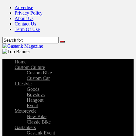
Advertise
Privacy Policy
About Us
Contact Us
Term Of Use
Home
Custom Culture
Custom Bike
Custom Car
LIfestyle
Goods
Boystoys
Hangout
Event
Motorcycle
New Bike
Classic Bike
Gastankers
Gastank Event