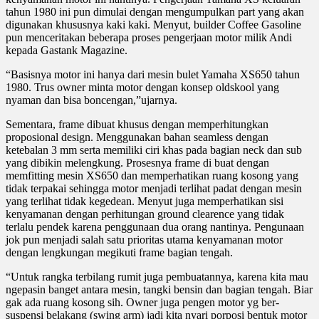
tahun 1980 ini pun dimulai dengan mengumpulkan part yang akan
digunakan khususnya kaki kaki. Menyut, builder Coffee Gasoline
pun menceritakan beberapa proses pengerjaan motor milik Andi
kepada Gastank Magazine.
“Basisnya motor ini hanya dari mesin bulet Yamaha XS650 tahun
1980. Trus owner minta motor dengan konsep oldskool yang
nyaman dan bisa boncengan,”ujarnya.
Sementara, frame dibuat khusus dengan memperhitungkan
proposional design. Menggunakan bahan seamless dengan
ketebalan 3 mm serta memiliki ciri khas pada bagian neck dan sub
yang dibikin melengkung. Prosesnya frame di buat dengan
memfitting mesin XS650 dan memperhatikan ruang kosong yang
tidak terpakai sehingga motor menjadi terlihat padat dengan mesin
yang terlihat tidak kegedean. Menyut juga memperhatikan sisi
kenyamanan dengan perhitungan ground clearence yang tidak
terlalu pendek karena penggunaan dua orang nantinya. Pengunaan
jok pun menjadi salah satu prioritas utama kenyamanan motor
dengan lengkungan megikuti frame bagian tengah.
“Untuk rangka terbilang rumit juga pembuatannya, karena kita mau
ngepasin banget antara mesin, tangki bensin dan bagian tengah. Biar
gak ada ruang kosong sih. Owner juga pengen motor yg ber-
suspensi belakang (swing arm) jadi kita nyari porposi bentuk motor