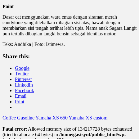
Paint
Dasar cat menggunakan wara emas dengan siraman merah
candytone yang ditebalkan dibagian sisi atas, bawah dengan
membiarkan sisi tengah terlihat lebih tipis. Nama anak Sagara Langit
pun tertulis dibagian tangki bensin sebagai identitas motor.
Teks: Andhika | Foto: Istimewa.
Share this:
Google
Twitter
Pinterest
LinkedIn
Facebook
Email
Print
Coffee Gasoline
Yamaha XS 650
Yamaha XS custom
Fatal error
: Allowed memory size of 134217728 bytes exhausted
(tried to allocate 64 bytes) in
/home/gastsynt/public_html/wp-