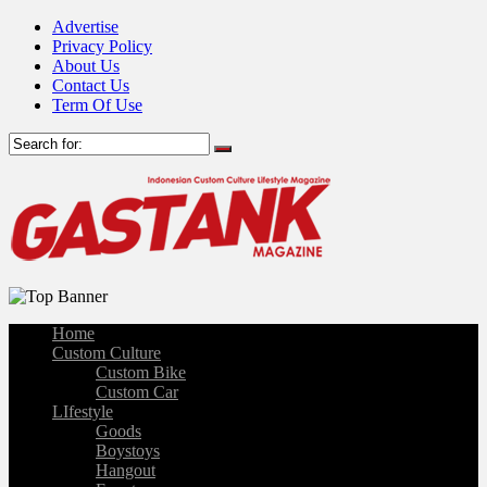
Advertise
Privacy Policy
About Us
Contact Us
Term Of Use
Home
Custom Culture
Custom Bike
Custom Car
LIfestyle
Goods
Boystoys
Hangout