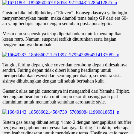
Custom bike ini dijulukinya “Eleven”. Konsep dasarya yaitu ingin
menyembunyikan mesin, maka diambil tema balap GP dari era 60-
an yang berlapis logam dengan sentuhan post-apocalyptic.
Mesin dan suspensinya tetap dipertahankan untuk menampilkan
kesan retro. Namun, suspensi sedikit diturunkan serta bagian
pengeremannya dirombak.
Tangki, fairing depan, side cover dan cerobong depan didesainnya
sendiri. Fairing depan tidak diberi lubang headlamp untuk
mempertahankan esensi dari seorang pembalap, sementara sisi-
sisinya dihubungkan dengan tali sabuk berbahan kulit.
Gastank alias tangki customnya ini mengambil dari Yamaha Triplex.
Sedangkan headlamp dan unit lampu ekor dipasang pada plat
aluminium untuk menambah sentuhan aeronautic style.
Sistem gas buang dibuat setup 4-into-2 dengan mengaplikasi muffler
bergaya megaphone menyesuaikan gaya fairing. Terakhir, beberapa
item leather dipasang untuk mendukung tema. Hasilnya, cafe racer