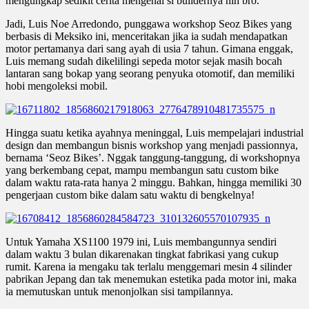
mengungkap sedikit cerita mengenai si buildernya nih bro.
Jadi, Luis Noe Arredondo, punggawa workshop Seoz Bikes yang
berbasis di Meksiko ini, menceritakan jika ia sudah mendapatkan
motor pertamanya dari sang ayah di usia 7 tahun. Gimana enggak,
Luis memang sudah dikelilingi sepeda motor sejak masih bocah
lantaran sang bokap yang seorang penyuka otomotif, dan memiliki
hobi mengoleksi mobil.
Hingga suatu ketika ayahnya meninggal, Luis mempelajari industrial
design dan membangun bisnis workshop yang menjadi passionnya,
bernama ‘Seoz Bikes’. Nggak tanggung-tanggung, di workshopnya
yang berkembang cepat, mampu membangun satu custom bike
dalam waktu rata-rata hanya 2 minggu. Bahkan, hingga memiliki 30
pengerjaan custom bike dalam satu waktu di bengkelnya!
Untuk Yamaha XS1100 1979 ini, Luis membangunnya sendiri
dalam waktu 3 bulan dikarenakan tingkat fabrikasi yang cukup
rumit. Karena ia mengaku tak terlalu menggemari mesin 4 silinder
pabrikan Jepang dan tak menemukan estetika pada motor ini, maka
ia memutuskan untuk menonjolkan sisi tampilannya.