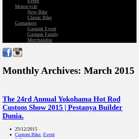
Event
Motorcycle
New Bike
Classic Bike
Gastankers
Gastank Event
Gastank Family
Merchandise
Monthly Archives:
March 2015
The 24rd Annual Yokohama Hot Rod
Custom Show 2015 | Pestanya Builder
Dunia.
25/12/2015
Custom Bike
,
Event