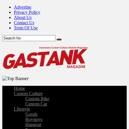
Advertise
Privacy Policy
About Us
Contact Us
Term Of Use
Home
Custom Culture
Custom Bike
Custom Car
LIfestyle
Goods
Boystoys
Hangout