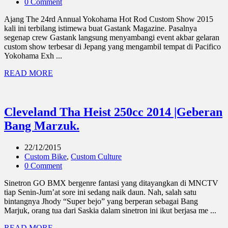
0 Comment
Ajang The 24rd Annual Yokohama Hot Rod Custom Show 2015
kali ini terbilang istimewa buat Gastank Magazine. Pasalnya
segenap crew Gastank langsung menyambangi event akbar gelaran
custom show terbesar di Jepang yang mengambil tempat di Pacifico
Yokohama Exh ...
READ MORE
Cleveland Tha Heist 250cc 2014 |Geberan
Bang Marzuk.
22/12/2015
Custom Bike
,
Custom Culture
0 Comment
Sinetron GO BMX bergenre fantasi yang ditayangkan di MNCTV
tiap Senin-Jum’at sore ini sedang naik daun. Nah, salah satu
bintangnya Jhody “Super bejo” yang berperan sebagai Bang
Marjuk, orang tua dari Saskia dalam sinetron ini ikut berjasa me ...
READ MORE