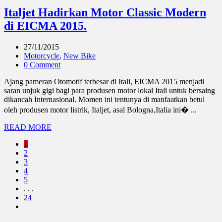
Italjet Hadirkan Motor Classic Modern
di EICMA 2015.
27/11/2015
Motorcycle
,
New Bike
0 Comment
Ajang pameran Otomotif terbesar di Itali, EICMA 2015 menjadi
saran unjuk gigi bagi para produsen motor lokal Itali untuk bersaing
dikancah Internasional. Momen ini tentunya di manfaatkan betul
oleh produsen motor listrik, Italjet, asal Bologna,Italia ini� ...
READ MORE
1
2
3
4
5
. . .
24