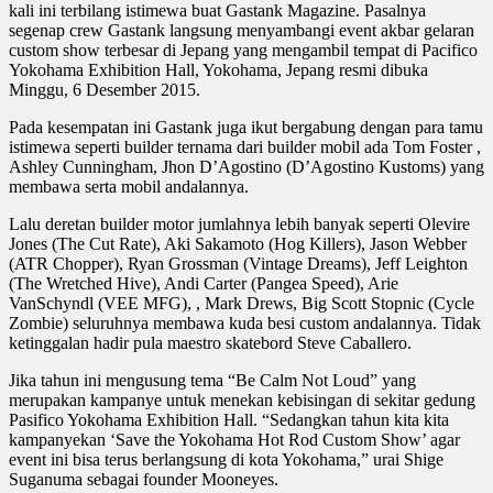
kali ini terbilang istimewa buat Gastank Magazine. Pasalnya
segenap crew Gastank langsung menyambangi event akbar gelaran
custom show terbesar di Jepang yang mengambil tempat di Pacifico
Yokohama Exhibition Hall, Yokohama, Jepang resmi dibuka
Minggu, 6 Desember 2015.
Pada kesempatan ini Gastank juga ikut bergabung dengan para tamu
istimewa seperti builder ternama dari builder mobil ada Tom Foster ,
Ashley Cunningham, Jhon D’Agostino (D’Agostino Kustoms) yang
membawa serta mobil andalannya.
Lalu deretan builder motor jumlahnya lebih banyak seperti Olevire
Jones (The Cut Rate), Aki Sakamoto (Hog Killers), Jason Webber
(ATR Chopper), Ryan Grossman (Vintage Dreams), Jeff Leighton
(The Wretched Hive), Andi Carter (Pangea Speed), Arie
VanSchyndl (VEE MFG), , Mark Drews, Big Scott Stopnic (Cycle
Zombie) seluruhnya membawa kuda besi custom andalannya. Tidak
ketinggalan hadir pula maestro skatebord Steve Caballero.
Jika tahun ini mengusung tema “Be Calm Not Loud” yang
merupakan kampanye untuk menekan kebisingan di sekitar gedung
Pasifico Yokohama Exhibition Hall. “Sedangkan tahun kita kita
kampanyekan ‘Save the Yokohama Hot Rod Custom Show’ agar
event ini bisa terus berlangsung di kota Yokohama,” urai Shige
Suganuma sebagai founder Mooneyes.