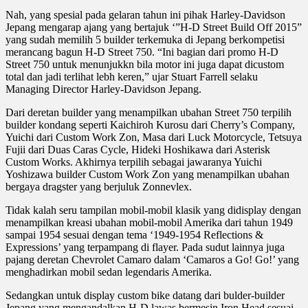
Nah, yang spesial pada gelaran tahun ini pihak Harley-Davidson
Jepang mengarap ajang yang bertajuk ‘”H-D Street Build Off 2015”
yang sudah memilih 5 builder terkemuka di Jepang berkompetisi
merancang bagun H-D Street 750. “Ini bagian dari promo H-D
Street 750 untuk menunjukkn bila motor ini juga dapat dicustom
total dan jadi terlihat lebh keren,” ujar Stuart Farrell selaku
Managing Director Harley-Davidson Jepang.
Dari deretan builder yang menampilkan ubahan Street 750 terpilih
builder kondang seperti Kaichiroh Kurosu dari Cherry’s Company,
Yuichi dari Custom Work Zon, Masa dari Luck Motorcycle, Tetsuya
Fujii dari Duas Caras Cycle, Hideki Hoshikawa dari Asterisk
Custom Works. Akhirnya terpilih sebagai jawaranya Yuichi
Yoshizawa builder Custom Work Zon yang menampilkan ubahan
bergaya dragster yang berjuluk Zonnevlex.
Tidak kalah seru tampilan mobil-mobil klasik yang didisplay dengan
menampilkan kreasi ubahan mobil-mobil Amerika dari tahun 1949
sampai 1954 sesuai dengan tema ‘1949-1954 Reflections &
Expressions’ yang terpampang di flayer. Pada sudut lainnya juga
pajang deretan Chevrolet Camaro dalam ‘Camaros a Go! Go!’ yang
menghadirkan mobil sedan legendaris Amerika.
Sedangkan untuk display custom bike datang dari bulder-builder
Jepang yang mengandalkan H-D lawas bermesin Iron Head sesuai