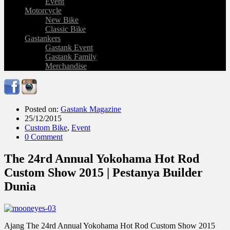
Event
Motorcycle
New Bike
Classic Bike
Gastankers
Gastank Event
Gastank Family
Merchandise
Posted on:
Gastank Magazine
25/12/2015
Custom Bike
,
Event
0 Comment
The 24rd Annual Yokohama Hot Rod
Custom Show 2015 | Pestanya Builder
Dunia
Ajang The 24rd Annual Yokohama Hot Rod Custom Show 2015