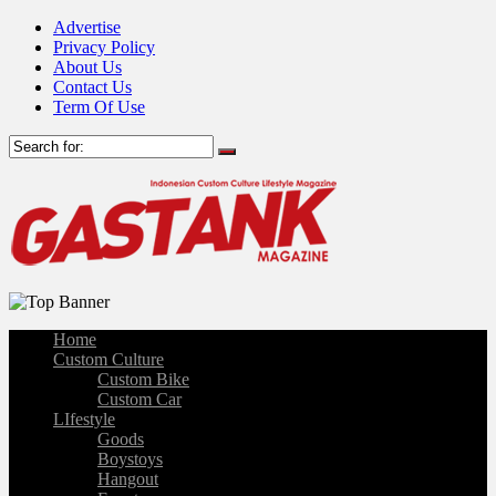
Advertise
Privacy Policy
About Us
Contact Us
Term Of Use
Home
Custom Culture
Custom Bike
Custom Car
LIfestyle
Goods
Boystoys
Hangout