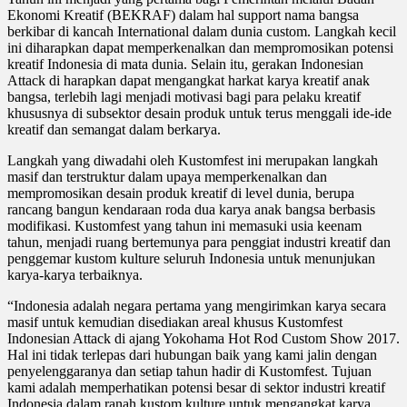
Ekonomi Kreatif (BEKRAF) dalam hal support nama bangsa
berkibar di kancah International dalam dunia custom. Langkah kecil
ini diharapkan dapat memperkenalkan dan mempromosikan potensi
kreatif Indonesia di mata dunia. Selain itu, gerakan Indonesian
Attack di harapkan dapat mengangkat harkat karya kreatif anak
bangsa, terlebih lagi menjadi motivasi bagi para pelaku kreatif
khususnya di subsektor desain produk untuk terus menggali ide-ide
kreatif dan semangat dalam berkarya.
Langkah yang diwadahi oleh Kustomfest ini merupakan langkah
masif dan terstruktur dalam upaya memperkenalkan dan
mempromosikan desain produk kreatif di level dunia, berupa
rancang bangun kendaraan roda dua karya anak bangsa berbasis
modifikasi. Kustomfest yang tahun ini memasuki usia keenam
tahun, menjadi ruang bertemunya para penggiat industri kreatif dan
penggemar kustom kulture seluruh Indonesia untuk menunjukan
karya-karya terbaiknya.
“Indonesia adalah negara pertama yang mengirimkan karya secara
masif untuk kemudian disediakan areal khusus Kustomfest
Indonesian Attack di ajang Yokohama Hot Rod Custom Show 2017.
Hal ini tidak terlepas dari hubungan baik yang kami jalin dengan
penyelenggaranya dan setiap tahun hadir di Kustomfest. Tujuan
kami adalah memperhatikan potensi besar di sektor industri kreatif
Indonesia dalam ranah kustom kulture untuk mengangkat karya