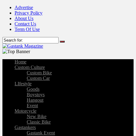
Advertise
Privacy Policy
About Us
Contact Us
Term Of Use
Home
Custom Culture
Custom Bike
Custom Car
LIfestyle
Goods
Boystoys
Hangout
Event
Motorcycle
New Bike
Classic Bike
Gastankers
Gastank Event