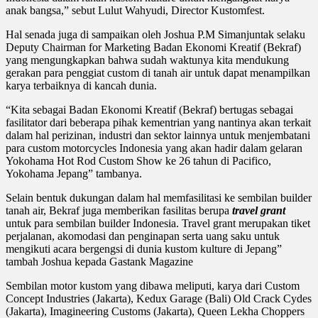
anak bangsa,” sebut Lulut Wahyudi, Director Kustomfest.
Hal senada juga di sampaikan oleh Joshua P.M Simanjuntak selaku
Deputy Chairman for Marketing Badan Ekonomi Kreatif (Bekraf)
yang mengungkapkan bahwa sudah waktunya kita mendukung
gerakan para penggiat custom di tanah air untuk dapat menampilkan
karya terbaiknya di kancah dunia.
“Kita sebagai Badan Ekonomi Kreatif (Bekraf) bertugas sebagai
fasilitator dari beberapa pihak kementrian yang nantinya akan terkait
dalam hal perizinan, industri dan sektor lainnya untuk menjembatani
para custom motorcycles Indonesia yang akan hadir dalam gelaran
Yokohama Hot Rod Custom Show ke 26 tahun di Pacifico,
Yokohama Jepang” tambanya.
Selain bentuk dukungan dalam hal memfasilitasi ke sembilan builder
tanah air, Bekraf juga memberikan fasilitas berupa
travel grant
untuk para sembilan builder Indonesia. Travel grant merupakan tiket
perjalanan, akomodasi dan penginapan serta uang saku untuk
mengikuti acara bergengsi di dunia kustom kulture di Jepang”
tambah Joshua kepada Gastank Magazine
Sembilan motor kustom yang dibawa meliputi, karya dari Custom
Concept Industries (Jakarta), Kedux Garage (Bali) Old Crack Cydes
(Jakarta), Imagineering Customs (Jakarta), Queen Lekha Choppers