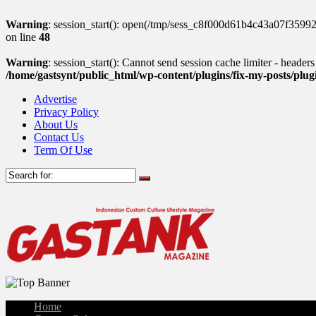
Warning
: session_start(): open(/tmp/sess_c8f000d61b4c43a07f359
on line
48
Warning
: session_start(): Cannot send session cache limiter - header
/home/gastsynt/public_html/wp-content/plugins/fix-my-posts/plu
Advertise
Privacy Policy
About Us
Contact Us
Term Of Use
Home