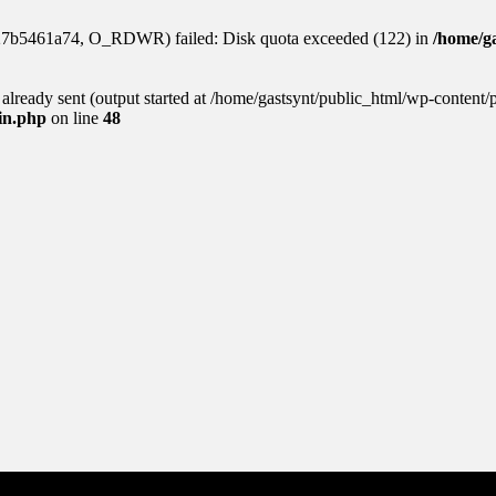
927b5461a74, O_RDWR) failed: Disk quota exceeded (122) in
/home/ga
s already sent (output started at /home/gastsynt/public_html/wp-content/
gin.php
on line
48