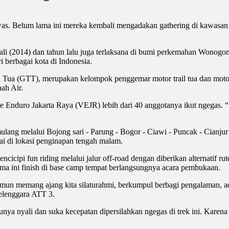
awas. Belum lama ini mereka kembali mengadakan gathering di kawasan
Bali (2014) dan tahun lalu juga terlaksana di bumi perkemahan Wonogo
i berbagai kota di Indonesia.
 Tua (GTT), merupakan kelompok penggemar motor trail tua dan motor tra
ah Air.
e Enduro Jakarta Raya (VEJR) lebih dari 40 anggotanya ikut ngegas. “
ang melalui Bojong sari - Parung - Bogor - Ciawi - Puncak - Cianjur 
pai di lokasi penginapan tengah malam.
cicipi fun riding melalui jalur off-road dengan diberikan alternatif ru
ama ini finish di base camp tempat berlangsungnya acara pembukaan.
amun memang ajang kita silaturahmi, berkumpul berbagi pengalaman, ada
yelenggara ATT 3.
punya nyali dan suka kecepatan dipersilahkan ngegas di trek ini. Karen