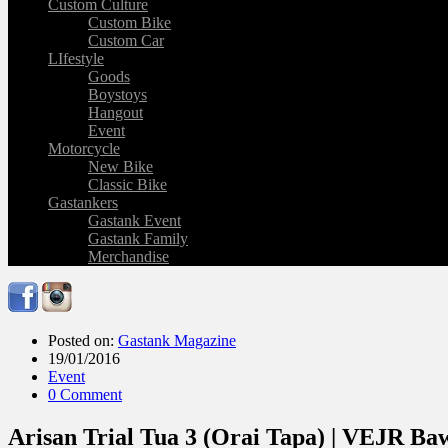
Custom Culture
Custom Bike
Custom Car
LIfestyle
Goods
Boystoys
Hangout
Event
Motorcycle
New Bike
Classic Bike
Gastankers
Gastank Event
Gastank Family
Merchandise
Posted on:
Gastank Magazine
19/01/2016
Event
0 Comment
Arisan Trial Tua 3 (Orai Tapa) | VEJR B