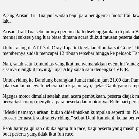
Ajang Arisan Tril Tua jadi wadah bagi para penggemar motor trail l
lalu.
Arisan Trail Tua sebelumnya pertama kali diselenggarakan di pulau 
menuai sukses yang luar biasa dimana acara diikuti ratusan peserta dar
Untuk ajang di ATT 3 di Oray Tapa ini kegiatan diprakarsai Geng Tril
membernya sudah mencapai 12 ribuan tersebar hingga ke pelosok Tan
Nah, salah satu komunitas yang ikut menyemarakkan event ini Vintag
sisanya diangkut towing,” ujar Aldy salah satu dedengkot VEJR.
Untuk riding ke Bandung berangkat Jumat malam jam 21.00 dari Pamul
jalan santai melewati beberapa trek jalan raya,” jelas Galih yang sam
Ngegas motor dimulai setelah usai acara pembukaan, peserta diajak men
bervariasi cukup menyiksa para peserta dan motornya. Rute hari pert
“Meski namanya arisan, bukan didefinisikan kumpulan seperti itu. N
crosser termasuk soal safety riding,” sebut Deni Ramdani, ketua pen
Esok harinya giliran dibuka ajang fun race, bagi peserta yang masih 
buat peserta yang tidak ikut fun race.