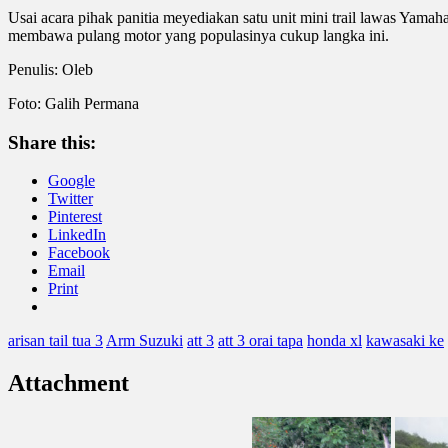
Usai acara pihak panitia meyediakan satu unit mini trail lawas Yam
membawa pulang motor yang populasinya cukup langka ini.
Penulis: Oleb
Foto: Galih Permana
Share this:
Google
Twitter
Pinterest
LinkedIn
Facebook
Email
Print
arisan tail tua 3
Arm Suzuki
att 3
att 3 orai tapa
honda xl
kawasaki ke
Attachment