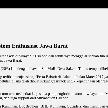
tom Enthusiast Jawa Barat
erada ada di wilayah 3 Cirebon dan sekitarnya menggelar sebuah fun ra
n, Jawa Barat.
 (26/3) lalu dengan diawali SunMoRi Desa Sakerta Timur, tempat dihela
 terlibat menjelaskan, “Pesta Babarit diadakan di bulan Maret 2017 ya
tulan di situ telah dibuat sirkuit grasstrack untuk kepentingan olahra
ustom tercetus berkat kerjasama para penghobi kustom di wilayah itu
, dan juga support dari Suryanation Cirebon.
mon Kuningan, Big Brothers, BHB Kuningan, Outsiders, dan masih bany