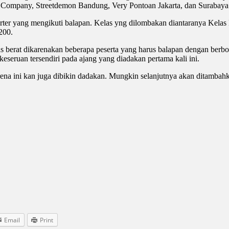
ox Company, Streetdemon Bandung, Very Pontoan Jakarta, dan Surabaya 
tarter yang mengikuti balapan. Kelas yng dilombakan diantaranya Kela
200.
las berat dikarenakan beberapa peserta yang harus balapan dengan berbo
eseruan tersendiri pada ajang yang diadakan pertama kali ini.
ena ini kan juga dibikin dadakan. Mungkin selanjutnya akan ditambahkan
Email
Print