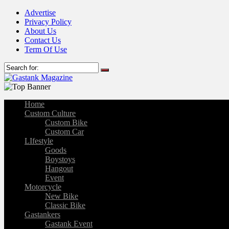
Advertise
Privacy Policy
About Us
Contact Us
Term Of Use
Home
Custom Culture
Custom Bike
Custom Car
LIfestyle
Goods
Boystoys
Hangout
Event
Motorcycle
New Bike
Classic Bike
Gastankers
Gastank Event