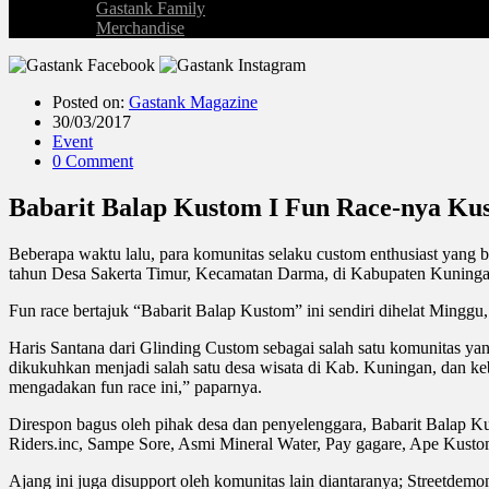
Gastank Family
Merchandise
Posted on:
Gastank Magazine
30/03/2017
Event
0 Comment
Babarit Balap Kustom I Fun Race-nya Kus
Beberapa waktu lalu, para komunitas selaku custom enthusiast yang b
tahun Desa Sakerta Timur, Kecamatan Darma, di Kabupaten Kuninga
Fun race bertajuk “Babarit Balap Kustom” ini sendiri dihelat Minggu,
Haris Santana dari Glinding Custom sebagai salah satu komunitas yang
dikukuhkan menjadi salah satu desa wisata di Kab. Kuningan, dan kebe
mengadakan fun race ini,” paparnya.
Direspon bagus oleh pihak desa dan penyelenggara, Babarit Balap K
Riders.inc, Sampe Sore, Asmi Mineral Water, Pay gagare, Ape Kustom
Ajang ini juga disupport oleh komunitas lain diantaranya; Streetde