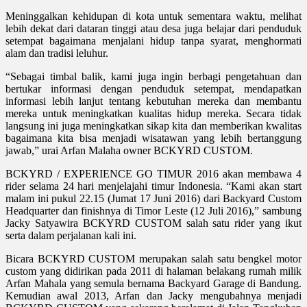
Meninggalkan kehidupan di kota untuk sementara waktu, melihat
lebih dekat dari dataran tinggi atau desa juga belajar dari penduduk
setempat bagaimana menjalani hidup tanpa syarat, menghormati
alam dan tradisi leluhur.
“Sebagai timbal balik, kami juga ingin berbagi pengetahuan dan
bertukar informasi dengan penduduk setempat, mendapatkan
informasi lebih lanjut tentang kebutuhan mereka dan membantu
mereka untuk meningkatkan kualitas hidup mereka. Secara tidak
langsung ini juga meningkatkan sikap kita dan memberikan kwalitas
bagaimana kita bisa menjadi wisatawan yang lebih bertanggung
jawab,” urai Arfan Malaha owner BCKYRD CUSTOM.
BCKYRD / EXPERIENCE GO TIMUR 2016 akan membawa 4
rider selama 24 hari menjelajahi timur Indonesia. “Kami akan start
malam ini pukul 22.15 (Jumat 17 Juni 2016) dari Backyard Custom
Headquarter dan finishnya di Timor Leste (12 Juli 2016),” sambung
Jacky Satyawira BCKYRD CUSTOM salah satu rider yang ikut
serta dalam perjalanan kali ini.
Bicara BCKYRD CUSTOM merupakan salah satu bengkel motor
custom yang didirikan pada 2011 di halaman belakang rumah milik
Arfan Mahala yang semula bernama Backyard Garage di Bandung.
Kemudian awal 2013, Arfan dan Jacky mengubahnya menjadi