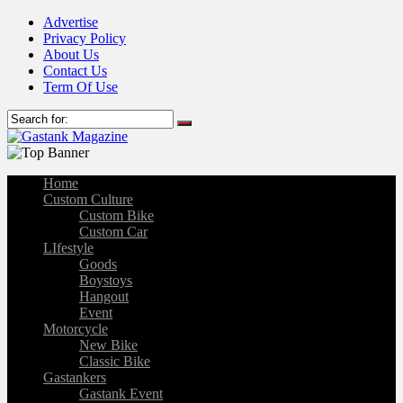
Advertise
Privacy Policy
About Us
Contact Us
Term Of Use
Home
Custom Culture
Custom Bike
Custom Car
LIfestyle
Goods
Boystoys
Hangout
Event
Motorcycle
New Bike
Classic Bike
Gastankers
Gastank Event