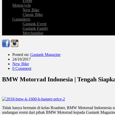
Event
Motorcycle
New Bike
Classic Bike
Gastankers
Gastank Event
Gastank Family
Merchandise
Posted on:
Gastank Magazine
24/10/2017
New Bike
0 Comment
BMW Motorrad Indonesia | Tengah Siapk
Tidak hanya bermain di kelas Roadster, BMW Motorrad Indoenesia na
undangan resmi dari pihak BMW Motorrad kepada Gastank Magazine 