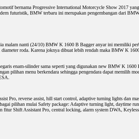
g otomotif bernama Progressive International Motorcycle Show 2017 y
dern futuristik, BMW terbaru ini merupakan pengembangan dari BMW
ia malam nanti (24/10) BMW K 1600 B Bagger anyar ini memiliki per
an diameter roda. Karena joknya dibuat lebih rendah maka BMW K 1600
aris enam-silinder sama seperti yang digunakan new BMW K 1600 B.
an pilihan menu berkendara sehingga pengendara dapat memilih mode
 ESA.
t Pro, reverse assist, hill start control, adaptive turning lights dan
pilihan mulai Safety package: Adaptive turning light, daytime running
ur Shift Assistant Pro, central locking, alarm system DWA, Keyless 