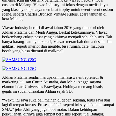
dimensi. Kali ini Gastank bertandang ke Vlavac Factory, local
custom di Malang. Vlavac Industry ini fokus dengan media kayu
yang biasanya dipercaya membuat trophy untuk event-event custom
scene, seperti Charles Bronson Vintage Riders, acara tahunan di
kota Malang.
Vlavac Industry berdiri di awal tahun 2016 yang dimotori oleh
Aldian Pratama dan Meidi Angga. Berkat ketekunannya, Vlavac
berkembang cukup pesat yang akhirnya menjadi sebuah bisnis. Tak
hanya barang-barang dekorasi, Vlavac merambah dunia desain dan
aplikasi, seperti interior dan meuble, bisa rumah, café, maupun
booth yang biasa ditemui di mall-mall.
Aldian Pratama sendiri merupakan mahasiswa entrepreneur &
marketing lulusan Curtin Australia, dan Meidi Angga sarjana
ekonomi dari Universitas Brawijaya. Hobinya memang bisnis,
gejala ini sudah dirasakan Aldian sejak SD.
“Waktu itu saya suka beli mainan di depan sekolah, terus saya jual
lagi di tempat kursus. Proses jual beli seperti ini saya lakukan sampai
SMA,” jelas Aldi yang juga hobi motor. Dalam kehidupan
perkuliahan, dirinya juga sempat berbisnis seperti jual Batagor,