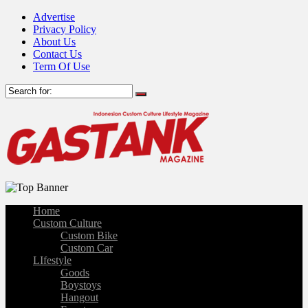
Advertise
Privacy Policy
About Us
Contact Us
Term Of Use
Home
Custom Culture
Custom Bike
Custom Car
LIfestyle
Goods
Boystoys
Hangout