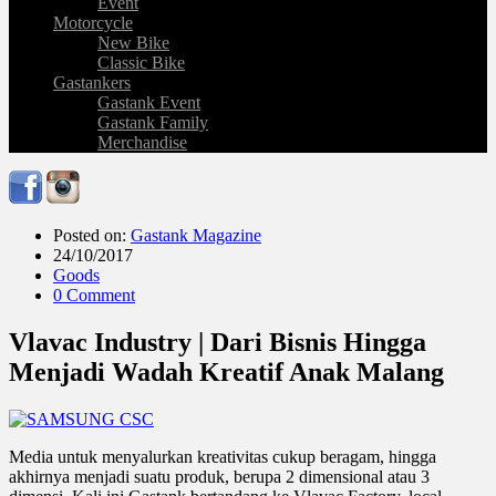
Event
Motorcycle
New Bike
Classic Bike
Gastankers
Gastank Event
Gastank Family
Merchandise
Posted on:
Gastank Magazine
24/10/2017
Goods
0 Comment
Vlavac Industry | Dari Bisnis Hingga
Menjadi Wadah Kreatif Anak Malang
Media untuk menyalurkan kreativitas cukup beragam, hingga
akhirnya menjadi suatu produk, berupa 2 dimensional atau 3