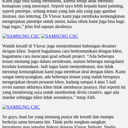
Kami juga bisa saling membantu, karena setiap anak memiliki
kemapuan yang menonjol. Seperti saya lebih kepada hand painting,
seperti pinstripe, sedang teman yang lain ada yang jago gambar
ilustrasi, dan lettering. Di Vlavac kami juga membuka kemungkinan
mengerjakan pinstripe untuk motor, kalau sibuk kami juga bisa bagi-
bagi tugas,” jelas Irul sapaan akrabnya.
Wadah kreatif di Vlavac juga menjembatani hubungan desainer
dengan klien. Seperti bagaimana cara berkomunikasi dengan klien,
bagaimana cara mencapai goal sebuah project. “Ada beberapa
teman memang jago dalam mendesain, namun beberapa mengalami
kendala komunikasi. Jadi tugas kami menjembatani, dan tidak
menutup kemungkinan kami juga membuat deal dengan klien. Kami
sangat menyayangkan, ada beberapa teman yang sudah berupaya
mengerjakan desain pesanan klien, kadang sampai 4 atau 5 kali
revisi namun akhirnya klien tidak membayar jasanya. Hal sepertii ini
yang mendorong saya untuk membentuk divisi creative, agar ada
standar sehingga klien tidak seenaknya,” tutup Aldi.
So guys, buat loe yang memang punya ide kreatif dan mampu
berkerja sama bersama tim. Tidak perlu sungkan-sungkan
bergabung atau sekedar diskusi dengan Vlavac Industri. Studio