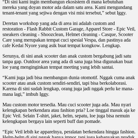
“Di sini kami ingin membangun ekosistem di mana kebutuhan
mereka yang doyan motor ada dalam satu area. Kami mengundang
tenant-tenant yang sejiwa dengan visi misi tersebut,” sebut Iggy.
Deretan workshop yang ada di area ini adalah custom and
restoration - Flash Rabbit Custom Garage, Apparel Store - Epic Veil,
sneakers cleaning - Shoozclean, Helmet cleaning - Casque, Scooter
Care yang merupakan tempat cuci spesial Vespa, dan pastinya ada
cafe Kedai Nyore yang asik buat tempat kongkow. Lengkap.
Serunya, di sini anak scooter dan anak custom bergabung jadi satu
tanpa gap. Outdoor area yang ada di sana juga bisa digunakan buat
loe yang menginginkan tempat meeting yang lebih santai.
“Kami juga jadi bisa membangun dunia otomotif. Nggak cuma anak
scooter atau anak custom sendiri-sendiri, tapi bisa berkolaborasi.
Karena di sini sudah lengkap, orang juga jadi nggak perlu ke mana-
mana lagi,” imbuh Iggy.
Mau custom motor tersedia. Mau cuci scooter juga ada. Mau nyari
kelengkapan berkendara atau fashion pria? Loe tinggal masuk aja ke
Epic Veil. Selain T-shirt, jaket, helm, sepatu, loe juga bisa nemuin
kelengkapan bergaya lain seperti buff dan pomade.
“Epic Veil lebih ke apparelnya, peralatan berkendara hingga fashion.
Helm-helm di sini nggak hanya impor, tapi juga kebanyakan produk