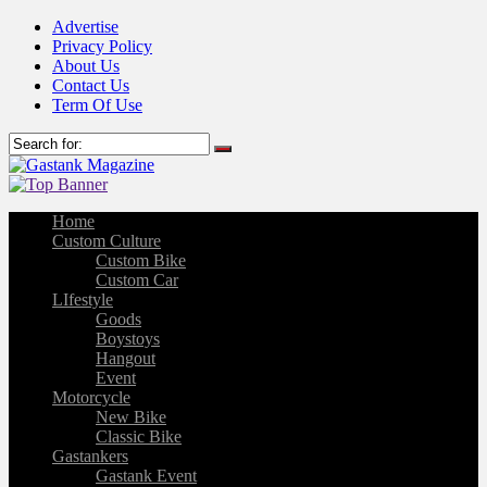
Advertise
Privacy Policy
About Us
Contact Us
Term Of Use
Home
Custom Culture
Custom Bike
Custom Car
LIfestyle
Goods
Boystoys
Hangout
Event
Motorcycle
New Bike
Classic Bike
Gastankers
Gastank Event