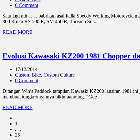
0 Comment
Satu lagi nih…… pabrikan asal Italia Speedy Working Motorcycle me
300 R dan RS 500 R, SM 450 R, Turismo Su ...
READ MORE
Evolusi Kawasaki KZ200 1981 Chopper dan
17/12/2014
Custom Bike
,
Custom Culture
0 Comment
Ditangan Win’s Paddock tampilan Kawaski KZ200 lansiran 1981 ini ja
membuat tongkrongannya bikin pangling. “Gue ...
READ MORE
1
. . .
25