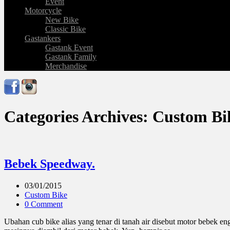
Event
Motorcycle
New Bike
Classic Bike
Gastankers
Gastank Event
Gastank Family
Merchandise
Categories Archives: Custom Bi
Bebek Speedway.
03/01/2015
Custom Bike
0 Comment
Ubahan cub bike alias yang tenar di tanah air disebut motor bebek e