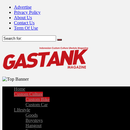
Advertise
Privacy Policy
About Us
Contact Us
Term Of Use
Home
Custom Culture
Custom Bike
Custom Car
LIfestyle
Goods
Boystoys
Hangout