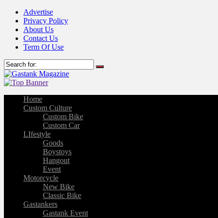
Advertise
Privacy Policy
About Us
Contact Us
Term Of Use
Home
Custom Culture
Custom Bike
Custom Car
LIfestyle
Goods
Boystoys
Hangout
Event
Motorcycle
New Bike
Classic Bike
Gastankers
Gastank Event