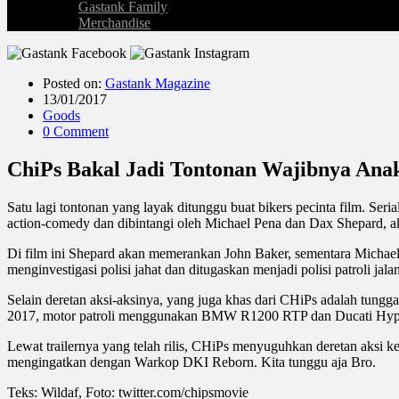
Gastank Family
Merchandise
Posted on:
Gastank Magazine
13/01/2017
Goods
0 Comment
ChiPs Bakal Jadi Tontonan Wajibnya Ana
Satu lagi tontonan yang layak ditunggu buat bikers pecinta film. Ser
action-comedy dan dibintangi oleh Michael Pena dan Dax Shepard, ak
Di film ini Shepard akan memerankan John Baker, sementara Micha
menginvestigasi polisi jahat dan ditugaskan menjadi polisi patroli ja
Selain deretan aksi-aksinya, yang juga khas dari CHiPs adalah tungg
2017, motor patroli menggunakan BMW R1200 RTP dan Ducati Hyp
Lewat trailernya yang telah rilis, CHiPs menyuguhkan deretan aksi ke
mengingatkan dengan Warkop DKI Reborn. Kita tunggu aja Bro.
Teks: Wildaf, Foto: twitter.com/chipsmovie