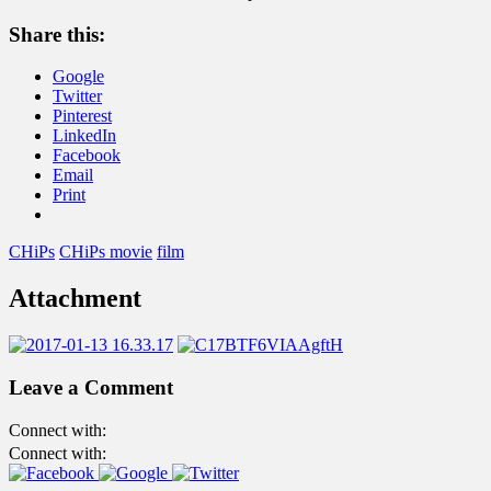
Share this:
Google
Twitter
Pinterest
LinkedIn
Facebook
Email
Print
CHiPs
CHiPs movie
film
Attachment
Leave a Comment
Connect with:
Connect with: