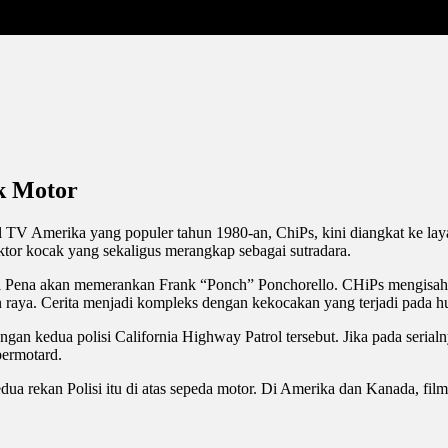
k Motor
ial TV Amerika yang populer tahun 1980-an, ChiPs, kini diangkat ke lay
tor kocak yang sekaligus merangkap sebagai sutradara.
el Pena akan memerankan Frank “Ponch” Ponchorello. CHiPs mengisa
lan raya. Cerita menjadi kompleks dengan kekocakan yang terjadi pada h
angan kedua polisi California Highway Patrol tersebut. Jika pada seri
ermotard.
dua rekan Polisi itu di atas sepeda motor. Di Amerika dan Kanada, fil