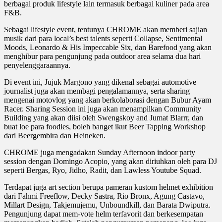
berbagai produk lifestyle lain termasuk berbagai kuliner pada area
F&B.
Sebagai lifestyle event, tentunya CHROME akan memberi sajian
musik dari para local’s best talents seperti Collapse, Sentimental
Moods, Leonardo & His Impeccable Six, dan Barefood yang akan
menghibur para pengunjung pada outdoor area selama dua hari
penyelenggaraannya.
Di event ini, Jujuk Margono yang dikenal sebagai automotive
journalist juga akan membagi pengalamannya, serta sharing
mengenai motovlog yang akan berkolaborasi dengan Bubur Ayam
Racer. Sharing Session ini juga akan menampilkan Community
Building yang akan diisi oleh Swengskoy and Jumat Blarrr, dan
buat loe para foodies, boleh banget ikut Beer Tapping Workshop
dari Beergembira dan Heineken.
CHROME juga mengadakan Sunday Afternoon indoor party
session dengan Domingo Acopio, yang akan diriuhkan oleh para DJ
seperti Bergas, Ryo, Jidho, Radit, dan Lawless Youtube Squad.
Terdapat juga art section berupa pameran kustom helmet exhibition
dari Fahmi Freeflow, Decky Sastra, Rio Bronx, Agung Castavo,
Millart Design, Takjemujemu, Unboundkill, dan Barata Dwiputra.
Pengunjung dapat mem-vote helm terfavorit dan berkesempatan