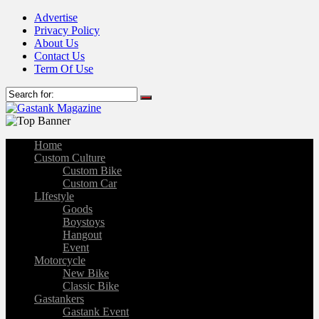
Advertise
Privacy Policy
About Us
Contact Us
Term Of Use
Home
Custom Culture
Custom Bike
Custom Car
LIfestyle
Goods
Boystoys
Hangout
Event
Motorcycle
New Bike
Classic Bike
Gastankers
Gastank Event