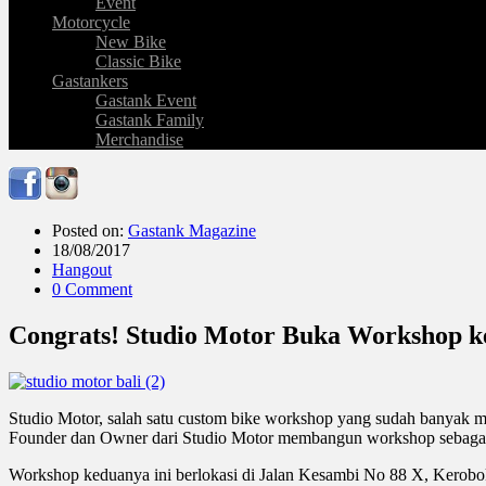
Event
Motorcycle
New Bike
Classic Bike
Gastankers
Gastank Event
Gastank Family
Merchandise
Posted on:
Gastank Magazine
18/08/2017
Hangout
0 Comment
Congrats! Studio Motor Buka Workshop ke
Studio Motor, salah satu custom bike workshop yang sudah banyak m
Founder dan Owner dari Studio Motor membangun workshop sebagai 
Workshop keduanya ini berlokasi di Jalan Kesambi No 88 X, Kerobo