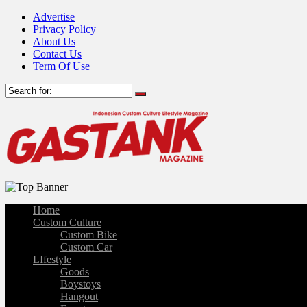
Advertise
Privacy Policy
About Us
Contact Us
Term Of Use
Home
Custom Culture
Custom Bike
Custom Car
LIfestyle
Goods
Boystoys
Hangout