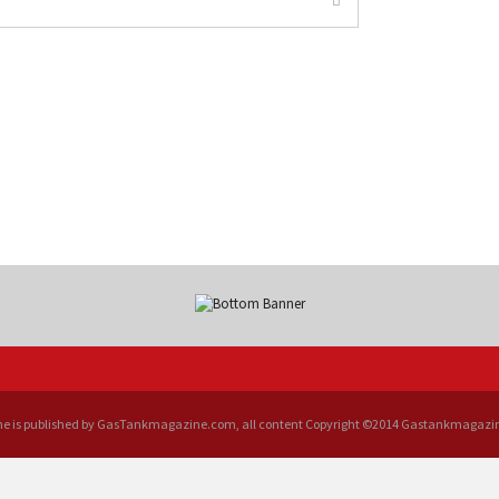
e is published by GasTankmagazine.com, all content Copyright ©2014 Gastankmagaz