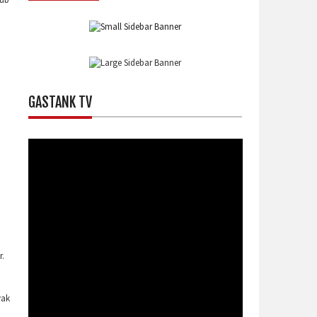
GASTANK TV
a
.
yak