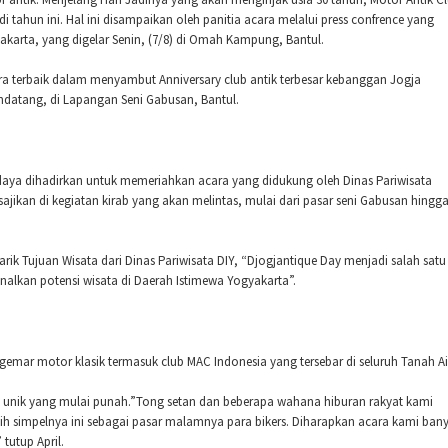
tahun ini. Hal ini disampaikan oleh panitia acara melalui press confrence yang
yakarta, yang digelar Senin, (7/8) di Omah Kampung, Bantul.
ra terbaik dalam menyambut Anniversary club antik terbesar kebanggan Jogja
endatang, di Lapangan Seni Gabusan, Bantul.
udaya dihadirkan untuk memeriahkan acara yang didukung oleh Dinas Pariwisata
ajikan di kegiatan kirab yang akan melintas, mulai dari pasar seni Gabusan hingg
ik Tujuan Wisata dari Dinas Pariwisata DIY, “Djogjantique Day menjadi salah satu
alkan potensi wisata di Daerah Istimewa Yogyakarta”.
gemar motor klasik termasuk club MAC Indonesia yang tersebar di seluruh Tanah Air
si unik yang mulai punah.”Tong setan dan beberapa wahana hiburan rakyat kami
ebih simpelnya ini sebagai pasar malamnya para bikers. Diharapkan acara kami ban
tutup April.