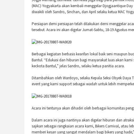
(MAC) Yogyakarta akan kembali menggelar Djogjaantique Day di 
diwakili oleh Sandro, Sinchan, dan April selaku ketua MAC Yog
Persiapan demi persiapan telah dilakukan demi menggelar aca
tersebut. Acara ini akan digelar Jumat-Sabtu, 18-19 Agustus m
Berbagai kegiatan berbasis kearifan lokal baik seni maupun b
Bantul. “Edukasi dan hiburan bagi masyarakat luas akan kami s
keckota Bantul,” jelas Sandro, selaku ketua panitia acara.
Ditambahkan oleh Wardoyo, selaku Kepala Seksi Obyek Daya Tar
event yang kami support sebagai wadah untuk lebih memperken
Acara ini tentunya akan dihadiri oleh berbagai komunitas peng
Dalam acara ini juga nantinya akan digelar hiburan dan atrak
sajikan sebagai rangkaian acara kami, Bikers Carnival, atau l
memberi kesan yang sangat mendalam bagi bikers yang hadir,” 