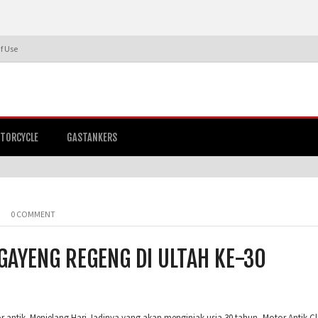
f Use
TORCYCLE
GASTANKERS
0 COMMENT
GAYENG REGENG DI ULTAH KE-30
 antik. Menjelang Hari Jadinya yang akan menginjak usia 30 tahun, Motor Antik C