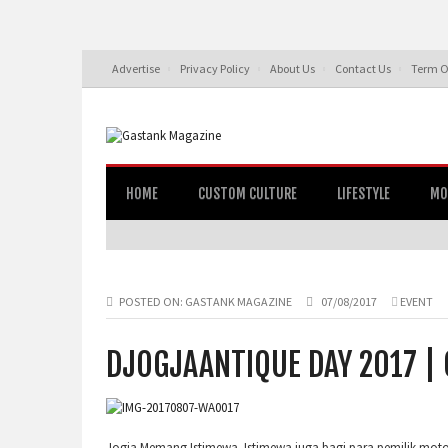
Advertise
Privacy Policy
About Us
Contact Us
Term O
HOME
CUSTOM CULTURE
LIFESTYLE
MO
POSTED ON:
GASTANK MAGAZINE
07/08/2017
EVENT
DJOGJAANTIQUE DAY 2017 | 
Jogja Memang Istimewa. Istimewa juga bagi para pemilik motor