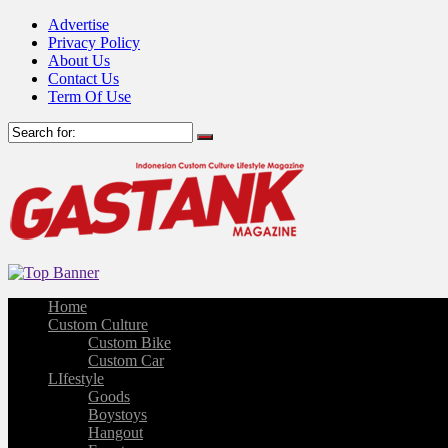
Advertise
Privacy Policy
About Us
Contact Us
Term Of Use
Home
Custom Culture
Custom Bike
Custom Car
LIfestyle
Goods
Boystoys
Hangout