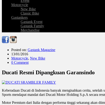
Event
Motorcycle
New Bike
Classic Bike
Gastankers
Gastank Event
Gastank Family
Merchandise
Posted on:
Gastank Magazine
13/01/2016
Motorcycle
,
New Bike
0 Comment
Ducati Resmi Dipangkuan Garansindo
Keberadaan Ducati di Indonesia banyak mengisahkan cerita, setela
Sports mendapat mandat dari Ducati Motor Holding S.p.A secara resmi
Motor Premium dari Italia dengan performa tinggi sekarang akan dii