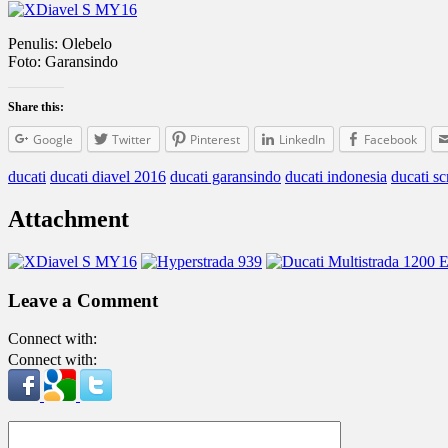
Penulis: Olebelo
Foto: Garansindo
Share this:
Google
Twitter
Pinterest
LinkedIn
Facebook
ducati
ducati diavel 2016
ducati garansindo
ducati indonesia
ducati s
Attachment
Leave a Comment
Connect with:
Connect with: