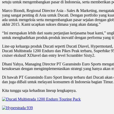
setuju untuk mengembangkan pasar di Indonesia, serta memberikan pe
Marco Biondi, Regional Director Asia - Sales & Marketing, mengata
yang sangat penting di Asia untuk Ducati. Dengan portfolio yang ku
ada untuk mengelola serta mengembangkan pasar sejalan dengan globa
akhir 2015. Kami ucapkan sukses dimasa yang akan datang.”
“Ini merupakan lebih dari suatu perjanjian kerjasama buat kami,” 
untuk menghadirkan produk-produk inovatif dengan performa yang t
Line-up keluarga produk Ducati seperti Ducati Diavel, Hypermotard, M
Ducati Multistrada 1200 Enduro dan Pikes Peak terbaru, Superbike 9
cruiser ekslusif XDiavel dan entry level Scrambler Sixty2.
Dhani Yahya, Managing Director PT Garansindo Euro Sports mengata
kesuksesan dengan mengimplementasikan strategi yang hanya akan me
Di bawah PT Garansindo Euro Sport lineup terbaru dari Ducati akan d
dan juga diBali untuk melayani konsumen di Indonesia bagian Timur
Kita tunggu saja kehadiran lineup lengkapnya.