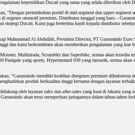
ngalaman kepemilikan Ducati yang sama yang selalu diberikan oleh Du
kan, “Dengan pertumbuhan positif di mid-segment dan upper segment se
at di segmen otomotif premium, Distributor tunggal yang baru – Gara
l strategi Ducati. Kami juga berterima kasih kepada distributor sebel
ungkap Muhammad Al Abdullah, President Director, PT Garansindo Euro
inggi dan kami berkomitmen akan memberikan pengalaman yang luar bi
onster, Multistrada, Scrambler dan Superbike, semua akan tersedia term
59 Panigale yang sporty, Hypermotard 939 yang menarik, semua akan se
kan, “Garansindo memiliki keahlian disegmen premium diIndonesia d
nghadirkan produk berkualitas tinggi bersama dengan layanan terbai
idukung oleh layanan sales dan after-sales yang kuat di Jakarta yang 
. Garansindo akan terus memperluas jaringannya dalam tahun-tahun ke