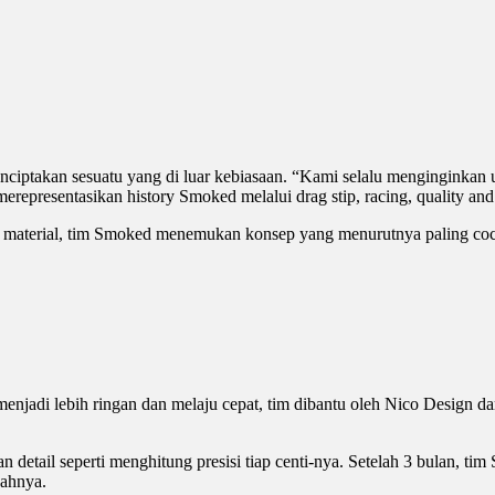
iptakan sesuatu yang di luar kebiasaan. “Kami selalu menginginkan u
representasikan history Smoked melalui drag stip, racing, quality an
i material, tim Smoked menemukan konsep yang menurutnya paling coco
r menjadi lebih ringan dan melaju cepat, tim dibantu oleh Nico Design
 detail seperti menghitung presisi tiap centi-nya. Setelah 3 bulan, t
wahnya.