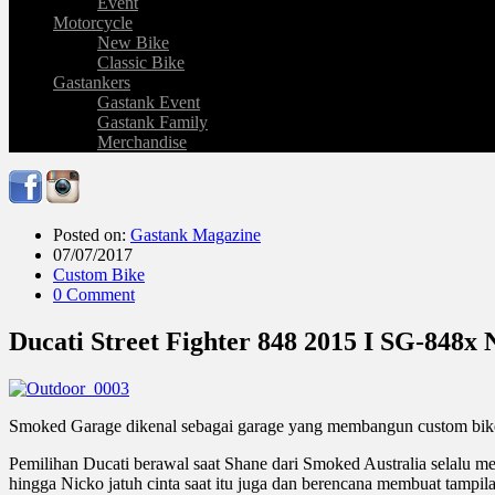
Event
Motorcycle
New Bike
Classic Bike
Gastankers
Gastank Event
Gastank Family
Merchandise
Posted on:
Gastank Magazine
07/07/2017
Custom Bike
0 Comment
Ducati Street Fighter 848 2015 I SG-848x
Smoked Garage dikenal sebagai garage yang membangun custom bike de
Pemilihan Ducati berawal saat Shane dari Smoked Australia selalu m
hingga Nicko jatuh cinta saat itu juga dan berencana membuat tampil