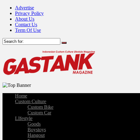
Advertise
Privacy Policy
About Us
Contact Us
Term Of Use
Home
Custom Culture
Custom Bike
Custom Car
LIfestyle
Goods
Boystoys
Hangout